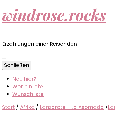
windrose.rocks
Erzählungen einer Reisenden
Schließen
Neu hier?
Wer bin ich?
Wunschliste
Start
/
Afrika
/
Lanzarote - La Asomada
/
La