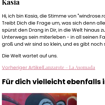
Kasia
Hi, ich bin Kasia, die Stimme von "windrose.ro
Treibt Dich die Frage um, was sich denn alle
spürst den Drang in Dir, in die Welt hinau
Unterwegs sein miterleben - in all seinen Fa
groß und wir sind so klein, und es gibt noch 
Die Welt wartet auf uns.
Beitragsnavigation
Lanzarote – La Asomada
Vorheriger Artikel
Für dich vielleicht ebenfalls