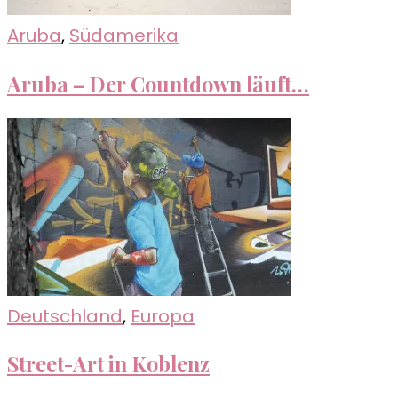
Aruba
,
Südamerika
Aruba – Der Countdown läuft…
Deutschland
,
Europa
Street-Art in Koblenz