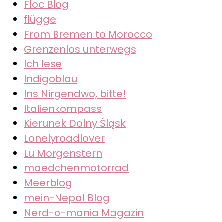
Floc Blog
flügge
From Bremen to Morocco
Grenzenlos unterwegs
Ich lese
Indigoblau
Ins Nirgendwo, bitte!
Italienkompass
Kierunek Dolny Śląsk
Lonelyroadlover
Lu Morgenstern
maedchenmotorrad
Meerblog
mein-Nepal Blog
Nerd-o-mania Magazin