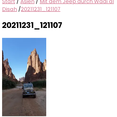
Start
/
Asien
/
Mit dem Jeep durch Wadi al
Disah
/
20211231_121107
20211231_121107