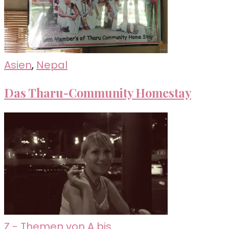
Asien
,
Nepal
Das Tharu-Community Homestay
Z - Themen von A bis...