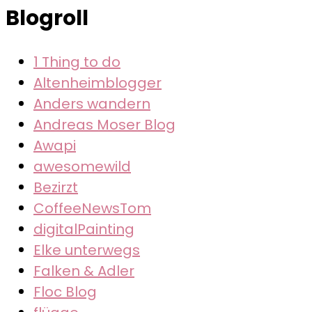
Blogroll
1 Thing to do
Altenheimblogger
Anders wandern
Andreas Moser Blog
Awapi
awesomewild
Bezirzt
CoffeeNewsTom
digitalPainting
Elke unterwegs
Falken & Adler
Floc Blog