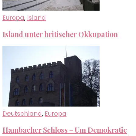
Europa
,
Island
Island unter britischer Okkupation
Deutschland
,
Europa
Hambacher Schloss – Um Demokratie