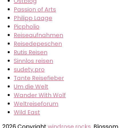
Ostblog
Passion of Arts
Philipp Laage
Picpholio
Reiseaufnahmen
Reisedepeschen
Rutis Reisen
Sinnlos reisen
sudety.pro
Tante Reisefieber
Um die Welt
Wander With Wolf
Weltreiseforum
Wild East
2026 Copyright
windrose.rocks
.
Blossom