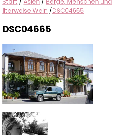
Start
/
Asien
/
Berge, Menschen und
literweise Wein
/
DSC04665
DSC04665