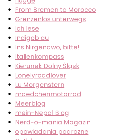
flügge
From Bremen to Morocco
Grenzenlos unterwegs
Ich lese
Indigoblau
Ins Nirgendwo, bitte!
Italienkompass
Kierunek Dolny Śląsk
Lonelyroadlover
Lu Morgenstern
maedchenmotorrad
Meerblog
mein-Nepal Blog
Nerd-o-mania Magazin
opowiadania podrozne