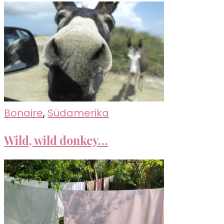
Bonaire
,
Südamerika
Wild, wild donkey…