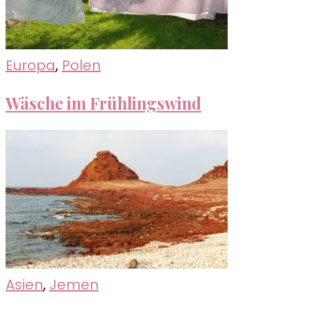
Europa
,
Polen
Wäsche im Frühlingswind
Asien
,
Jemen