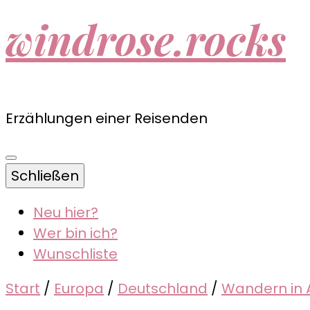
windrose.rocks
Erzählungen einer Reisenden
Schließen
Neu hier?
Wer bin ich?
Wunschliste
Start
/
Europa
/
Deutschland
/
Wandern in 