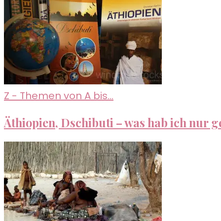
Z - Themen von A bis...
Äthiopien, Dschibuti – was hab ich nur g