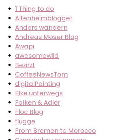
1 Thing to do
Altenheimblogger
Anders wandern
Andreas Moser Blog
Awapi
awesomewild
Bezirzt
CoffeeNewsTom
digitalPainting
Elke unterwegs
Falken & Adler
Floc Blog
flügge
From Bremen to Morocco
Grenzenlos unterwegs