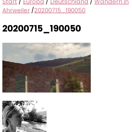
Start
/
Europa
/
Deutschland
/
Wandern in
Ahrweiler
/
20200715_190050
20200715_190050