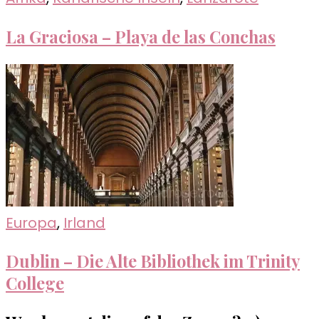
La Graciosa – Playa de las Conchas
Europa
,
Irland
Dublin – Die Alte Bibliothek im Trinity
College