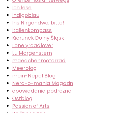
Ich lese
Indigoblau
Ins Nirgendwo, bitte!
Italienkompass
Kierunek Dolny Śląsk
Lonelyroadlover
Lu Morgenstern
maedchenmotorrad
Meerblog
mein-Nepal Blog
Nerd-o-mania Magazin
opowiadania podrozne
Ostblog
Passion of Arts