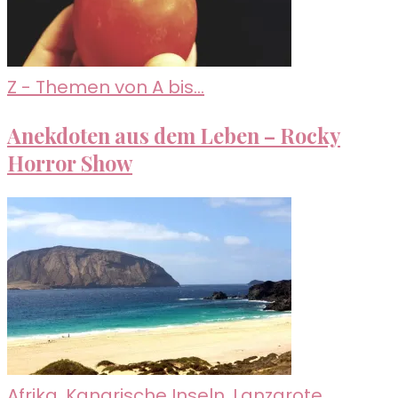
Z - Themen von A bis...
Anekdoten aus dem Leben – Rocky
Horror Show
Afrika
,
Kanarische Inseln
,
Lanzarote