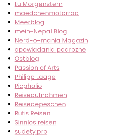
Lu Morgenstern
maedchenmotorrad
Meerblog
mein-Nepal Blog
Nerd-o-mania Magazin
opowiadania podrozne
Ostblog
Passion of Arts
Philipp Laage
Picpholio
Reiseaufnahmen
Reisedepeschen
Rutis Reisen
Sinnlos reisen
sudety.pro