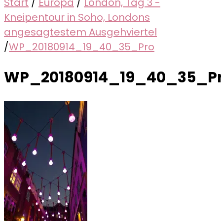
Start
/
Europa
/
London, Tag 3 -
Kneipentour in Soho, Londons
angesagtestem Ausgehviertel
/
WP_20180914_19_40_35_Pro
WP_20180914_19_40_35_P