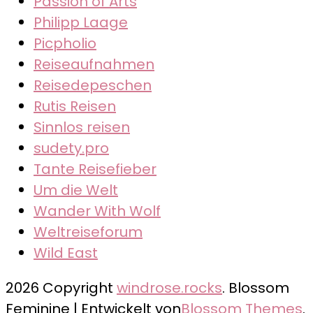
Passion of Arts
Philipp Laage
Picpholio
Reiseaufnahmen
Reisedepeschen
Rutis Reisen
Sinnlos reisen
sudety.pro
Tante Reisefieber
Um die Welt
Wander With Wolf
Weltreiseforum
Wild East
2026 Copyright
windrose.rocks
.
Blossom
Feminine | Entwickelt von
Blossom Themes
.