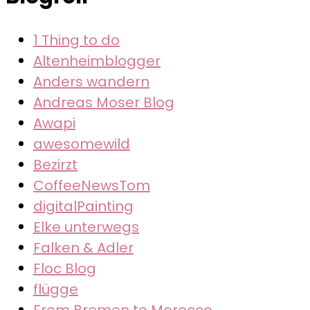
1 Thing to do
Altenheimblogger
Anders wandern
Andreas Moser Blog
Awapi
awesomewild
Bezirzt
CoffeeNewsTom
digitalPainting
Elke unterwegs
Falken & Adler
Floc Blog
flügge
From Bremen to Morocco