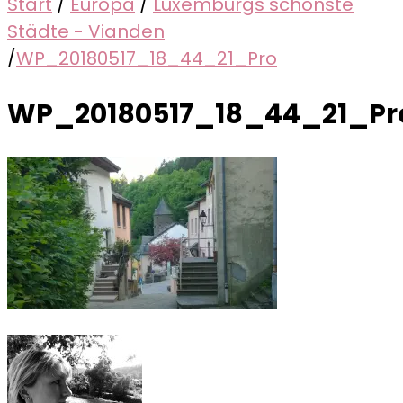
Start
/
Europa
/
Luxemburgs schönste
Städte - Vianden
/
WP_20180517_18_44_21_Pro
WP_20180517_18_44_21_Pr