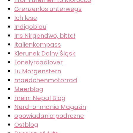
Grenzenlos unterwegs
Ich lese
Indigoblau
Ins Nirgendwo, bitte!
Italienkompass
Kierunek Dolny Śląsk
Lonelyroadlover
Lu Morgenstern
maedchenmotorrad
Meerblog
mein-Nepal Blog
Nerd-o-mania Magazin
opowiadania podrozne
Ostblog