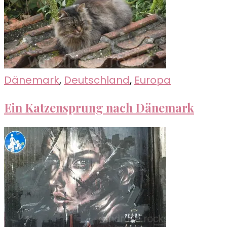
Dänemark
,
Deutschland
,
Europa
Ein Katzensprung nach Dänemark