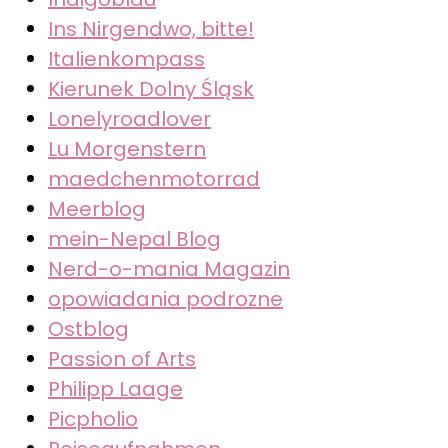
Ins Nirgendwo, bitte!
Italienkompass
Kierunek Dolny Śląsk
Lonelyroadlover
Lu Morgenstern
maedchenmotorrad
Meerblog
mein-Nepal Blog
Nerd-o-mania Magazin
opowiadania podrozne
Ostblog
Passion of Arts
Philipp Laage
Picpholio