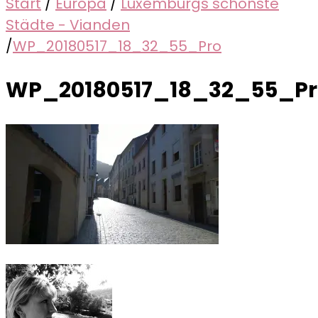
Start
/
Europa
/
Luxemburgs schönste
Städte - Vianden
/
WP_20180517_18_32_55_Pro
WP_20180517_18_32_55_Pr