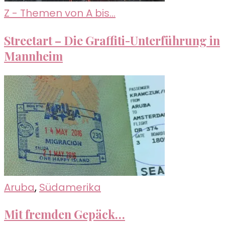
Z - Themen von A bis...
Streetart – Die Graffiti-Unterführung in
Mannheim
Aruba
,
Südamerika
Mit fremden Gepäck…