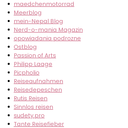
maedchenmotorrad
Meerblog
mein-Nepal Blog
Nerd-o-mania Magazin
opowiadania podrozne
Ostblog
Passion of Arts
Philipp Laage
Picpholio
Reiseaufnahmen
Reisedepeschen
Rutis Reisen
Sinnlos reisen
sudety.pro
Tante Reisefieber