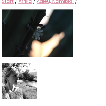
Start
/
Afrika
/
Adieu, Namibia!
/