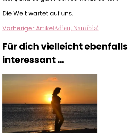
Die Welt wartet auf uns.
Beitragsnavigation
Adieu, Namibia!
Vorheriger Artikel
Für dich vielleicht ebenfalls
interessant …