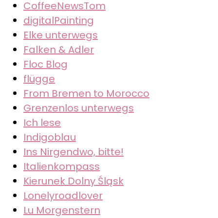
CoffeeNewsTom
digitalPainting
Elke unterwegs
Falken & Adler
Floc Blog
flügge
From Bremen to Morocco
Grenzenlos unterwegs
Ich lese
Indigoblau
Ins Nirgendwo, bitte!
Italienkompass
Kierunek Dolny Śląsk
Lonelyroadlover
Lu Morgenstern