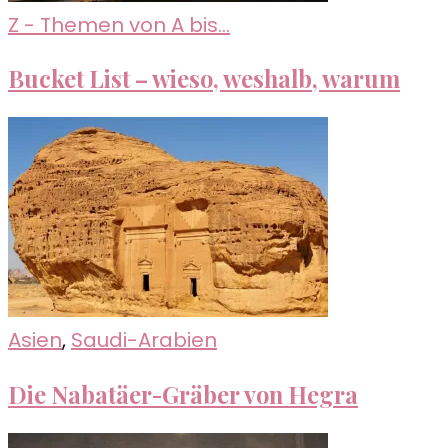
Z - Themen von A bis...
Bucket List – wieso, weshalb, warum
Asien
,
Saudi-Arabien
Die Nabatäer-Gräber von Hegra