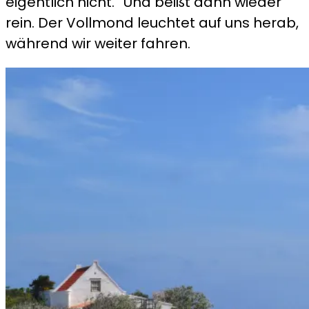
eigentlich nicht.“ Und beißt dann wieder
rein. Der Vollmond leuchtet auf uns herab,
während wir weiter fahren.