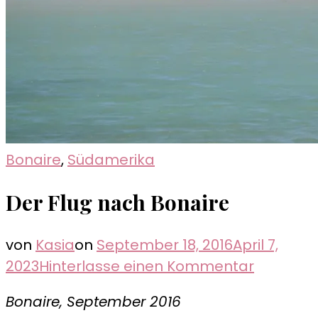
Bonaire
,
Südamerika
Der Flug nach Bonaire
von
Kasia
on
September 18, 2016
April 7,
zu
2023
Hinterlasse einen Kommentar
Der
Bonaire, September 2016
Flug