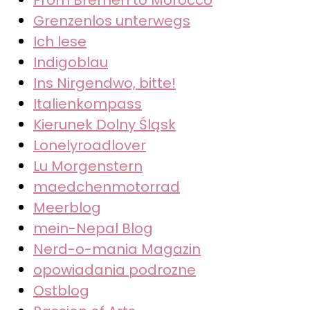
Grenzenlos unterwegs
Ich lese
Indigoblau
Ins Nirgendwo, bitte!
Italienkompass
Kierunek Dolny Śląsk
Lonelyroadlover
Lu Morgenstern
maedchenmotorrad
Meerblog
mein-Nepal Blog
Nerd-o-mania Magazin
opowiadania podrozne
Ostblog