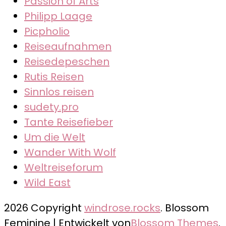
Passion of Arts
Philipp Laage
Picpholio
Reiseaufnahmen
Reisedepeschen
Rutis Reisen
Sinnlos reisen
sudety.pro
Tante Reisefieber
Um die Welt
Wander With Wolf
Weltreiseforum
Wild East
2026 Copyright
windrose.rocks
.
Blossom
Feminine | Entwickelt von
Blossom Themes
.