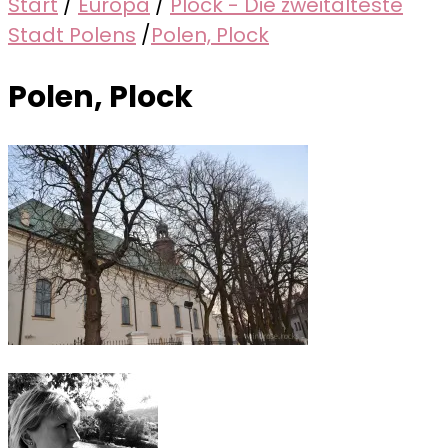
Start
/
Europa
/
Plock - Die zweitälteste
Stadt Polens
/
Polen, Plock
Polen, Plock