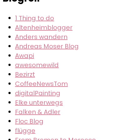
1 Thing to do
Altenheimblogger
Anders wandern
Andreas Moser Blog
Awapi
awesomewild
Bezirzt
CoffeeNewsTom
digitalPainting
Elke unterwegs
Falken & Adler
Floc Blog
flügge
From Bremen to Morocco