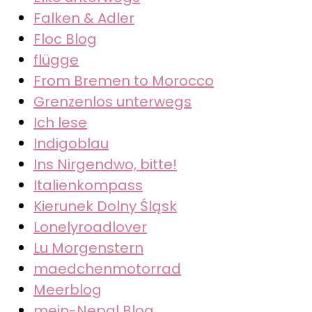
Falken & Adler
Floc Blog
flügge
From Bremen to Morocco
Grenzenlos unterwegs
Ich lese
Indigoblau
Ins Nirgendwo, bitte!
Italienkompass
Kierunek Dolny Śląsk
Lonelyroadlover
Lu Morgenstern
maedchenmotorrad
Meerblog
mein-Nepal Blog