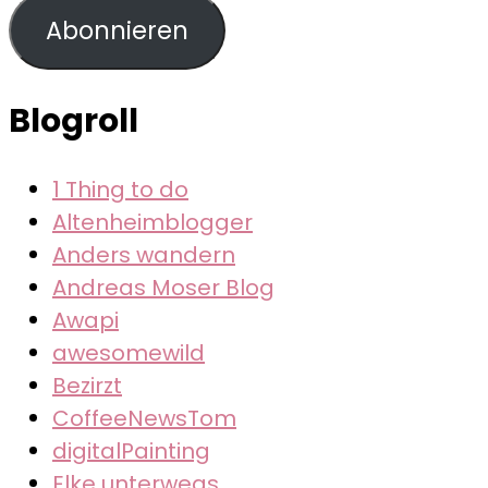
Adresse
Abonnieren
Blogroll
1 Thing to do
Altenheimblogger
Anders wandern
Andreas Moser Blog
Awapi
awesomewild
Bezirzt
CoffeeNewsTom
digitalPainting
Elke unterwegs