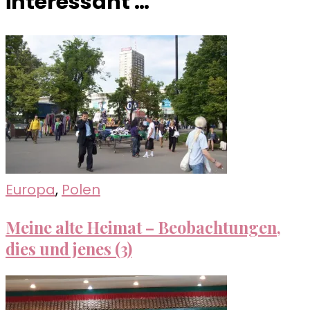
interessant …
Europa
,
Polen
Meine alte Heimat – Beobachtungen,
dies und jenes (3)