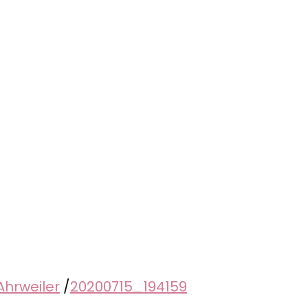
Ahrweiler
/
20200715_194159