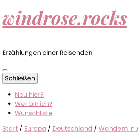
windrose.rocks
Erzählungen einer Reisenden
Schließen
Neu hier?
Wer bin ich?
Wunschliste
Start
/
Europa
/
Deutschland
/
Wandern in 