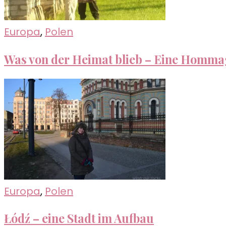
Europa
,
Polen
Was von der Heimat blieb – Eine Hommag
Europa
,
Polen
Łódź – eine Stadt im Aufbau