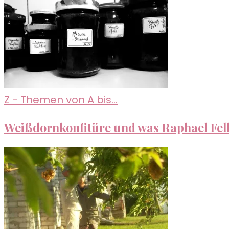
Z - Themen von A bis...
Weißdornkonfitüre und was Raphael Fell