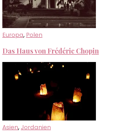
Europa
,
Polen
Das Haus von Frédéric Chopin
Asien
,
Jordanien