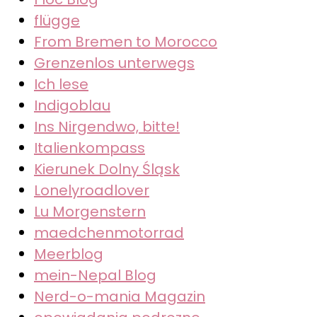
flügge
From Bremen to Morocco
Grenzenlos unterwegs
Ich lese
Indigoblau
Ins Nirgendwo, bitte!
Italienkompass
Kierunek Dolny Śląsk
Lonelyroadlover
Lu Morgenstern
maedchenmotorrad
Meerblog
mein-Nepal Blog
Nerd-o-mania Magazin