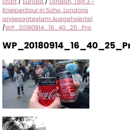
Start
/
Europa
/
London, Tag 3 -
Kneipentour in Soho, Londons
angesagtestem Ausgehviertel
/
WP_20180914_16_40_25_Pro
WP_20180914_16_40_25_P