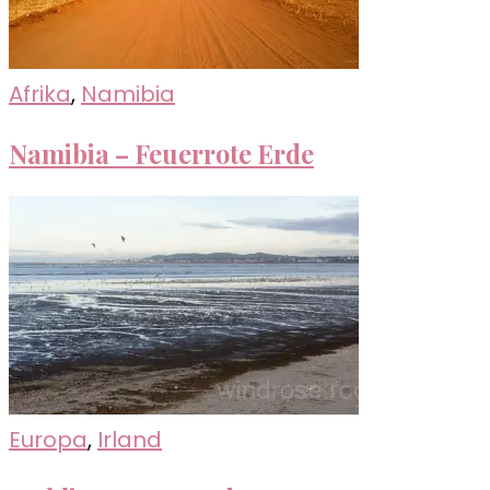
Afrika
,
Namibia
Namibia – Feuerrote Erde
Europa
,
Irland