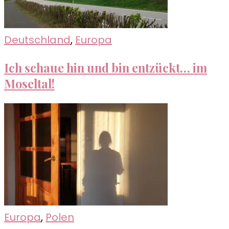
Deutschland
,
Europa
Ich schaue hin und bin entzückt… im
Moseltal!
Europa
,
Polen