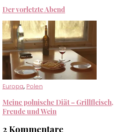
Der vorletzte Abend
Europa
,
Polen
Meine polnische Diät – Grillfleisch,
Freude und Wein
2 Kommentare