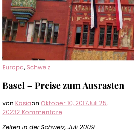
Europa
,
Schweiz
Basel – Preise zum Ausrasten
von
Kasia
on
Oktober 10, 2017
Juli 25,
zu
2023
2 Kommentare
Basel
Zelten in der Schweiz, Juli 2009
–