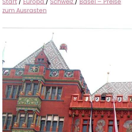
Start
/
Europa
/
Schweiz
/
Basel – Preise
zum Ausrasten