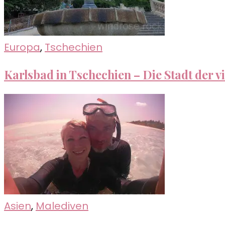
Europa
,
Tschechien
Karlsbad in Tschechien – Die Stadt der v
Asien
,
Malediven