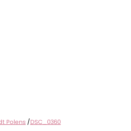
dt Polens
/
DSC_0360