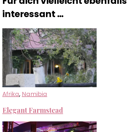
Für dich vielleicht ebenfalls
interessant …
Afrika
,
Namibia
Elegant Farmstead