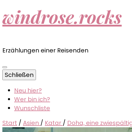
windrose.rocks
Erzählungen einer Reisenden
Schließen
Neu hier?
Wer bin ich?
Wunschliste
Start
/
Asien
/
Katar
/
Doha, eine zwiespälti