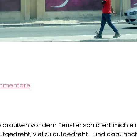
zu
mmentare
Doha,
eine
zwiespältige
Stadt
außen vor dem Fenster schläfert mich ein. I
ufgedreht, viel zu aufgedreht… und dazu noch