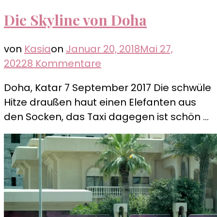
Die Skyline von Doha
von
Kasia
on
Januar 20, 2018
Mai 27,
zu
2022
8 Kommentare
Die
Doha, Katar 7 September 2017 Die schwüle
Skyline
Hitze draußen haut einen Elefanten aus
von
den Socken, das Taxi dagegen ist schön …
Doha