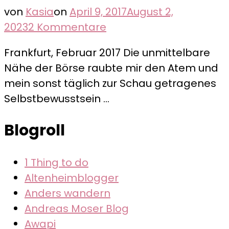
von
Kasia
on
April 9, 2017
August 2,
zu
2023
2 Kommentare
Die
Frankfurt, Februar 2017 Die unmittelbare
Skyline
Nähe der Börse raubte mir den Atem und
von
mein sonst täglich zur Schau getragenes
Mainhattan
Selbstbewusstsein …
Blogroll
1 Thing to do
Altenheimblogger
Anders wandern
Andreas Moser Blog
Awapi