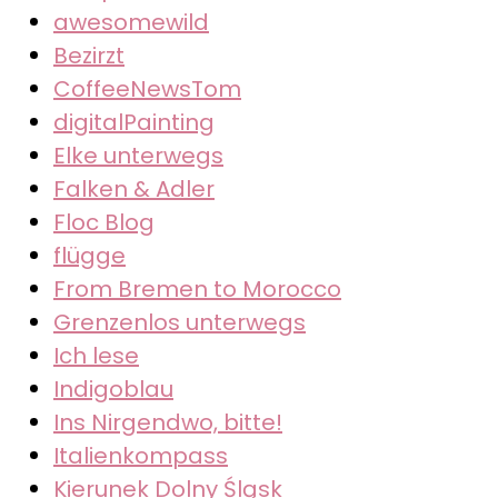
awesomewild
Bezirzt
CoffeeNewsTom
digitalPainting
Elke unterwegs
Falken & Adler
Floc Blog
flügge
From Bremen to Morocco
Grenzenlos unterwegs
Ich lese
Indigoblau
Ins Nirgendwo, bitte!
Italienkompass
Kierunek Dolny Śląsk