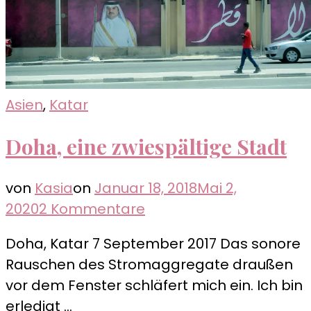
Asien
,
Katar
Doha, eine zwiespältige Stadt
von
Kasia
on
Januar 18, 2018
Mai 2,
zu
2020
2 Kommentare
Doha,
Doha, Katar 7 September 2017 Das sonore
eine
Rauschen des Stromaggregate draußen
zwiespältige
vor dem Fenster schläfert mich ein. Ich bin
Stadt
erledigt …