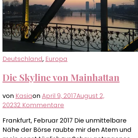
Deutschland
,
Europa
Die Skyline von Mainhattan
von
Kasia
on
April 9, 2017
August 2,
zu
2023
2 Kommentare
Die
Frankfurt, Februar 2017 Die unmittelbare
Skyline
Nähe der Börse raubte mir den Atem und
von