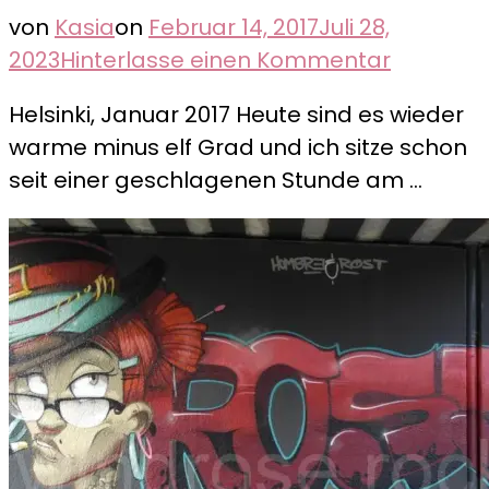
von
Kasia
on
Februar 14, 2017
Juli 28,
zu
2023
Hinterlasse einen Kommentar
Das
Helsinki, Januar 2017 Heute sind es wieder
LUX-
warme minus elf Grad und ich sitze schon
Festival
seit einer geschlagenen Stunde am …
in
Helsinki