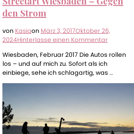
Streetart Wiesbaden – Gegen
den Strom
von
Kasia
on
März 3, 2017
Oktober 26,
zu
2024
Hinterlasse einen Kommentar
Streetar
Wiesbaden, Februar 2017 Die Autos rollen
Wiesba
los – und auf mich zu. Sofort als ich
–
einbiege, sehe ich schlagartig, was …
Gegen
den
Strom