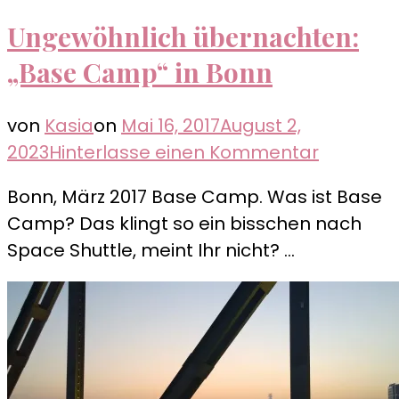
Ungewöhnlich übernachten:
„Base Camp“ in Bonn
von
Kasia
on
Mai 16, 2017
August 2,
zu
2023
Hinterlasse einen Kommentar
Ungewöh
Bonn, März 2017 Base Camp. Was ist Base
übernac
Camp? Das klingt so ein bisschen nach
„Base
Space Shuttle, meint Ihr nicht? …
Camp“
in
Bonn