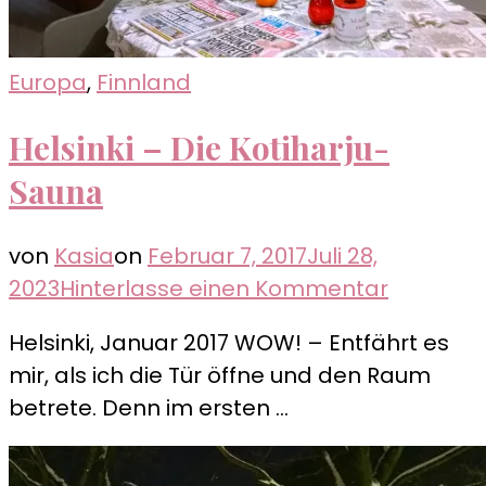
Europa
,
Finnland
Helsinki – Die Kotiharju-
Sauna
von
Kasia
on
Februar 7, 2017
Juli 28,
zu
2023
Hinterlasse einen Kommentar
Helsinki
Helsinki, Januar 2017 WOW! – Entfährt es
–
mir, als ich die Tür öffne und den Raum
Die
betrete. Denn im ersten …
Kotiharju
Sauna