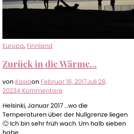
Europa
,
Finnland
Zurück in die Wärme…
von
Kasia
on
Februar 16, 2017
Juli 28,
zu
2023
4 Kommentare
Zurück
Helsinki, Januar 2017 …wo die
in
Temperaturen über der Nullgrenze liegen
die
🙂 Ich bin sehr früh wach. Um halb sieben
Wärme…
habe …