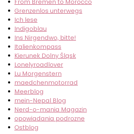
From Bremen to Morocco
Grenzenlos unterwegs
Ich lese
Indigoblau
Ins Nirgendwo, bitte!
Italienkompass
Kierunek Dolny Śląsk
Lonelyroadlover
Lu Morgenstern
maedchenmotorrad
Meerblog
mein-Nepal Blog
Nerd-o-mania Magazin
opowiadania podrozne
Ostblog