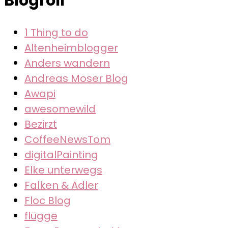
Blogroll
Beiträge
1 Thing to do
Altenheimblogger
Anders wandern
Andreas Moser Blog
Awapi
awesomewild
Bezirzt
CoffeeNewsTom
digitalPainting
Elke unterwegs
Falken & Adler
Floc Blog
flügge