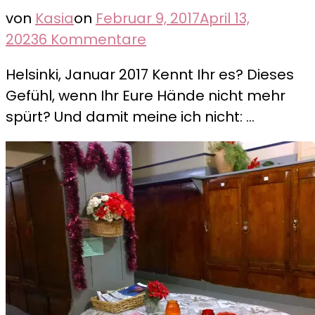
von
Kasia
on
Februar 9, 2017
April 13,
zu
2023
6 Kommentare
Suomenlinna
Helsinki, Januar 2017 Kennt Ihr es? Dieses
–
Gefühl, wenn Ihr Eure Hände nicht mehr
Die
spürt? Und damit meine ich nicht: …
Welt
der
Eiskönigin