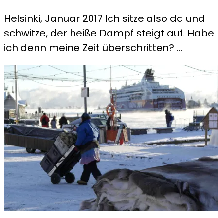
Too
Helsinki, Januar 2017 Ich sitze also da und
much
schwitze, der heiße Dampf steigt auf. Habe
enjoyed
ich denn meine Zeit überschritten? …
sauna…