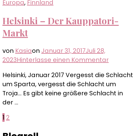
Europa
,
Finnland
Helsinki – Der Kauppatori-
Markt
von
Kasia
on
Januar 31, 2017
Juli 28,
zu
2023
Hinterlasse einen Kommentar
Helsinki
Helsinki, Januar 2017 Vergesst die Schlacht
–
um Sparta, vergesst die Schlacht um
Der
Troja… Es gibt keine größere Schlacht in
Kauppato
der …
Markt
Seitennummerierung
Seite
Seite
1
2
der