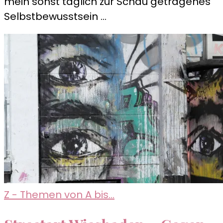
mein sonst täglich zur Schau getragenes
Mainhattan
Selbstbewusstsein …
Z - Themen von A bis...