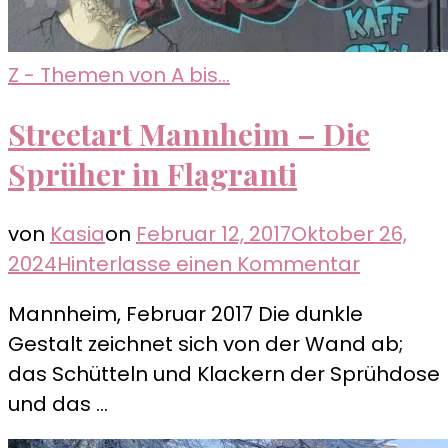
Z - Themen von A bis...
Streetart Mannheim – Die
Sprüher in Flagranti
von
Kasia
on
Februar 12, 2017
Oktober 26,
zu
2024
Hinterlasse einen Kommentar
Streetar
Mannheim, Februar 2017 Die dunkle
Mannhe
Gestalt zeichnet sich von der Wand ab;
–
das Schütteln und Klackern der Sprühdose
Die
und das …
Sprüher
in