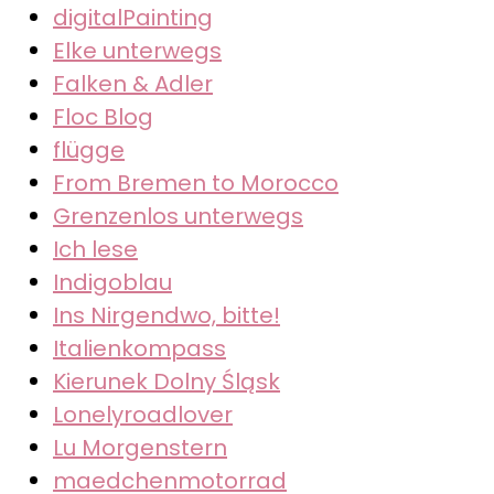
digitalPainting
Elke unterwegs
Falken & Adler
Floc Blog
flügge
From Bremen to Morocco
Grenzenlos unterwegs
Ich lese
Indigoblau
Ins Nirgendwo, bitte!
Italienkompass
Kierunek Dolny Śląsk
Lonelyroadlover
Lu Morgenstern
maedchenmotorrad