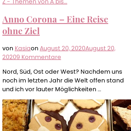
Z - Themen von A bis...
Anno Corona – Eine Reise
ohne Ziel
von
Kasia
on
August 20, 2020
August 20,
zu
2020
9 Kommentare
Anno
Nord, Süd, Ost oder West? Nachdem uns
Corona
noch im letzten Jahr die Welt offen stand
–
und ich vor lauter Möglichkeiten …
Eine
Reise
ohne
Ziel