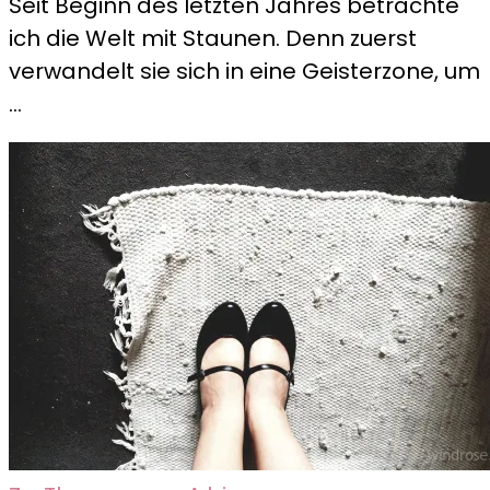
Seit Beginn des letzten Jahres betrachte
Corona
ich die Welt mit Staunen. Denn zuerst
hätte
verwandelt sie sich in eine Geisterzone, um
ich
…
nie…