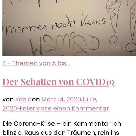
Z - Themen von A bis...
Der Schatten von COVID19
von
Kasia
on
März 14, 2020
Juli 9,
zu
2020
Hinterlasse einen Kommentar
Der
Die Corona-Krise – ein Kommentar Ich
Schatte
blinzle. Raus aus den Träumen, rein ins
von