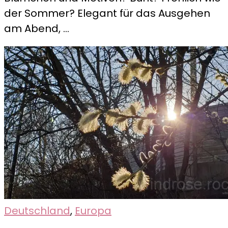
aller
der Sommer? Elegant für das Ausgehen
Munde
am Abend, …
Deutschland
,
Europa