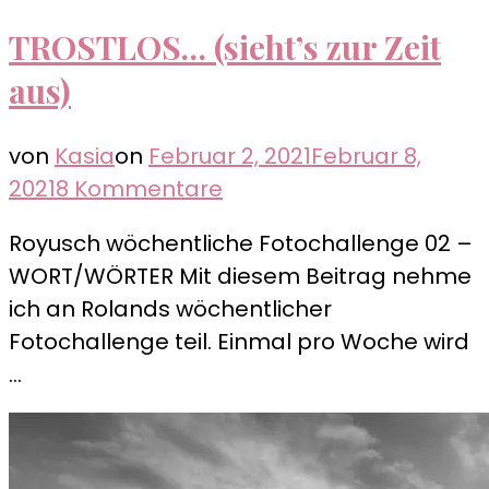
TROSTLOS… (sieht’s zur Zeit
aus)
von
Kasia
on
Februar 2, 2021
Februar 8,
zu
2021
8 Kommentare
TROSTLOS…
Royusch wöchentliche Fotochallenge 02 –
(sieht’s
WORT/WÖRTER Mit diesem Beitrag nehme
zur
ich an Rolands wöchentlicher
Zeit
Fotochallenge teil. Einmal pro Woche wird
aus)
…