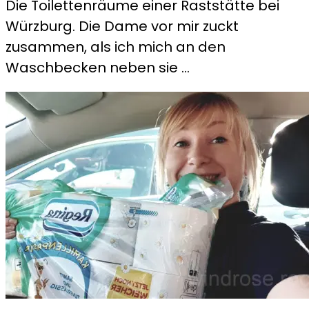
Die Toilettenräume einer Raststätte bei
Welt
Würzburg. Die Dame vor mir zuckt
im
zusammen, als ich mich an den
Standby
Waschbecken neben sie …
Modus