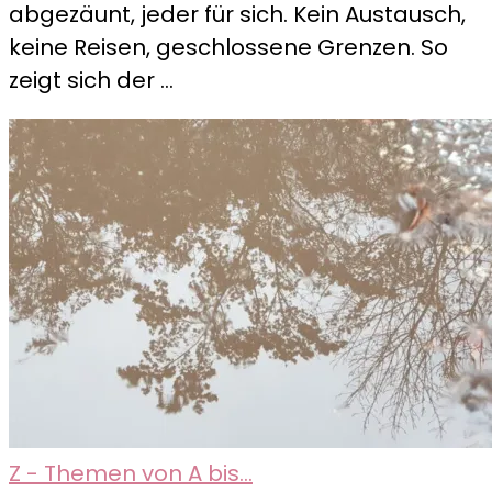
abgezäunt, jeder für sich. Kein Austausch,
und
keine Reisen, geschlossene Grenzen. So
was
zeigt sich der …
es
mit
uns
macht
Z - Themen von A bis...