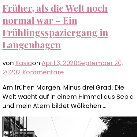
Früher, als die Welt noch
normal war – Ein
Frühlingsspaziergang in
Langenhagen
von
Kasia
on
April 3, 2020
September 20,
zu
2020
2 Kommentare
Früher,
Am frühen Morgen. Minus drei Grad. Die
als
Welt wacht auf in einem Himmel aus Sepia
die
und mein Atem bildet Wölkchen …
Welt
noch
normal
war