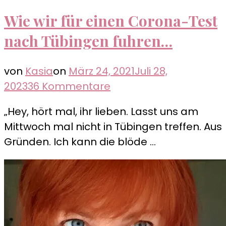
Wie wir für einen Corona-Test
nach Tübingen fuhren…
von
Kasia
on
März 24, 2021
Juli 28,
zu
2023
36 Kommentare
Wie
„Hey, hört mal, ihr lieben. Lasst uns am
wir
Mittwoch mal nicht in Tübingen treffen. Aus
für
Gründen. Ich kann die blöde …
einen
Corona-
Test
nach
Tübingen
fuhren…