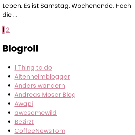
Leben. Es ist Samstag, Wochenende. Hoch
COVID19
die …
Seitennummerierung
Seite
Seite
1
2
der
Blogroll
Beiträge
1 Thing to do
Altenheimblogger
Anders wandern
Andreas Moser Blog
Awapi
awesomewild
Bezirzt
CoffeeNewsTom