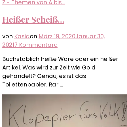
Z - Themen von A bis...
Heißer Scheiß…
von
Kasia
on
März 19, 2020
Januar 30,
zu
2021
7 Kommentare
Heißer
Buchstäblich heiße Ware oder ein heißer
Scheiß…
Artikel. Was wird zur Zeit wie Gold
gehandelt? Genau, es ist das
Toilettenpapier. Rar …