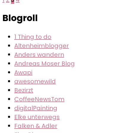
Seitennummerierung
der
Blogroll
Beiträge
1 Thing to do
Altenheimblogger
Anders wandern
Andreas Moser Blog
Awapi
awesomewild
Bezirzt
CoffeeNewsTom
digitalPainting
Elke unterwegs
Falken & Adler