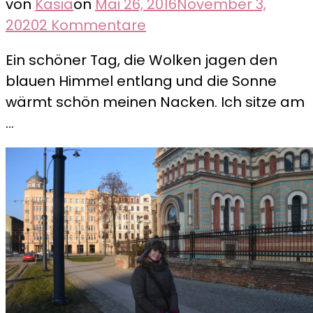
von
Kasia
on
Mai 26, 2016
November 3,
zu
2020
2 Kommentare
Łowicz
Ein schöner Tag, die Wolken jagen den
–
blauen Himmel entlang und die Sonne
Zentrum
wärmt schön meinen Nacken. Ich sitze am
der
…
Folklore