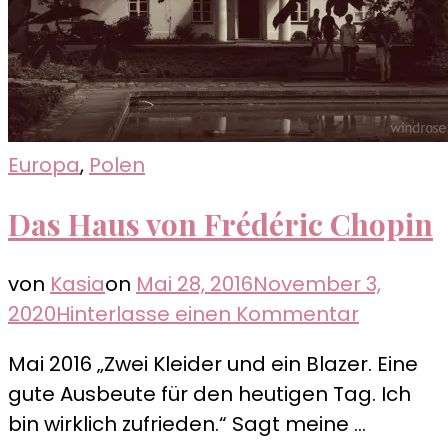
Europa
,
Polen
Das Haus von Frédéric Chopin
von
Kasia
on
Mai 28, 2016
November 3,
zu
2020
Hinterlasse einen Kommentar
Das
Mai 2016 „Zwei Kleider und ein Blazer. Eine
Haus
gute Ausbeute für den heutigen Tag. Ich
von
bin wirklich zufrieden.“ Sagt meine …
Frédéric