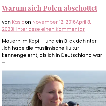
Warum sich Polen abschottet
von
Kasia
on
November 12, 2016
April 8,
zu
2023
Hinterlasse einen Kommentar
Warum
Mauern im Kopf – und ein Blick dahinter
sich
„Ich habe die muslimische Kultur
Polen
kennengelernt, als ich in Deutschland war
abschot
– …