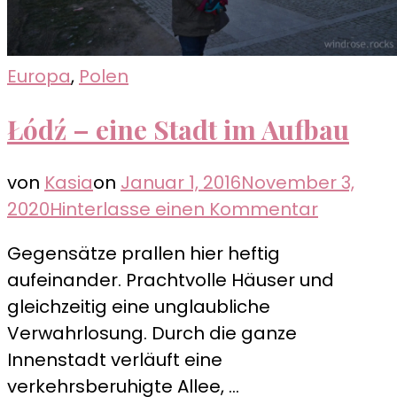
Europa
,
Polen
Łódź – eine Stadt im Aufbau
von
Kasia
on
Januar 1, 2016
November 3,
zu
2020
Hinterlasse einen Kommentar
Łódź
Gegensätze prallen hier heftig
–
aufeinander. Prachtvolle Häuser und
eine
gleichzeitig eine unglaubliche
Stadt
Verwahrlosung. Durch die ganze
im
Innenstadt verläuft eine
Aufbau
verkehrsberuhigte Allee, …