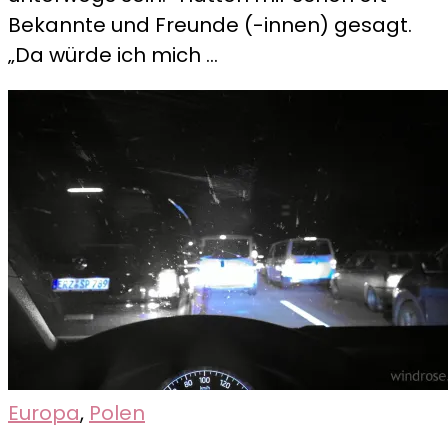
–
Bekannte und Freunde (-innen) gesagt.
ja
„Da würde ich mich …
oder
nein?
Europa
,
Polen