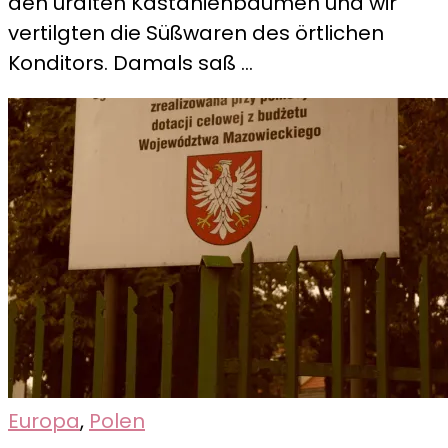
den uralten Kastanienbäumen und wir
Heute
vertilgten die Süßwaren des örtlichen
und
Konditors. Damals saß …
Damals
Europa
,
Polen