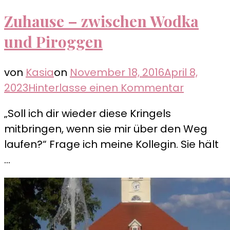
Zuhause – zwischen Wodka
und Piroggen
von
Kasia
on
November 18, 2016
April 8,
zu
2023
Hinterlasse einen Kommentar
Zuhause
„Soll ich dir wieder diese Kringels
–
mitbringen, wenn sie mir über den Weg
zwischen
laufen?“ Frage ich meine Kollegin. Sie hält
Wodka
…
und
Piroggen