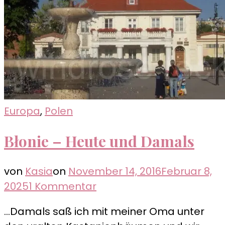
Europa
,
Polen
Błonie – Heute und Damals
von
Kasia
on
November 14, 2016
Februar 8,
zu
2025
1 Kommentar
Błonie
…Damals saß ich mit meiner Oma unter
–