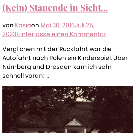
(Kein) Stauende in Sicht…
von
Kasia
on
Mai 30, 2016
Juli 25,
zu
2023
Hinterlasse einen Kommentar
(Kein)
Verglichen mit der Rückfahrt war die
Stauend
Autofahrt nach Polen ein Kinderspiel. Über
in
Nürnberg und Dresden kam ich sehr
Sicht…
schnell voran; …