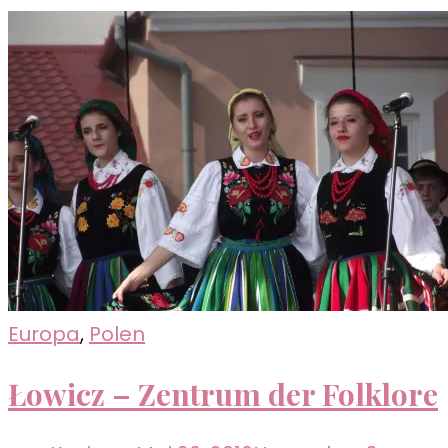
Chopin
Europa
,
Polen
Łowicz – Zentrum der Folklore