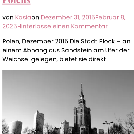
von
Kasia
on
Dezember 31, 2015
Februar 8,
zu
2025
Hinterlasse einen Kommentar
Plock
Polen, Dezember 2015 Die Stadt Plock – an
–
einem Abhang aus Sandstein am Ufer der
Die
Weichsel gelegen, bietet sie direkt …
zweitält
Stadt
Polens