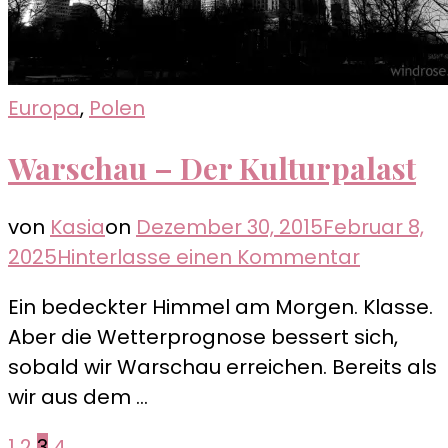
Europa
,
Polen
Warschau – Der Kulturpalast
von
Kasia
on
Dezember 30, 2015
Februar 8,
zu
2025
Hinterlasse einen Kommentar
Warsch
Ein bedeckter Himmel am Morgen. Klasse.
–
Aber die Wetterprognose bessert sich,
Der
sobald wir Warschau erreichen. Bereits als
Kulturpa
wir aus dem …
Seite
Seite
Seite
Seite
1
2
3
4