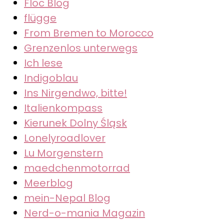
Floc Blog
flügge
From Bremen to Morocco
Grenzenlos unterwegs
Ich lese
Indigoblau
Ins Nirgendwo, bitte!
Italienkompass
Kierunek Dolny Śląsk
Lonelyroadlover
Lu Morgenstern
maedchenmotorrad
Meerblog
mein-Nepal Blog
Nerd-o-mania Magazin