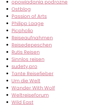
opowiadania podrozne
Ostblog
Passion of Arts
Philipp Laage
Picpholio
Reiseaufnahmen
Reisedepeschen
Rutis Reisen
Sinnlos reisen
sudety.pro
Tante Reisefieber
Um die Welt
Wander With Wolf
Weltreiseforum
Wild East