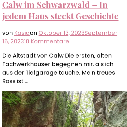
Calw im Schwarzwald – In
jedem Haus steckt Geschichte
von
Kasia
on
Oktober 13, 2023
September
zu
15, 2023
10 Kommentare
Calw
Die Altstadt von Calw Die ersten, alten
im
Fachwerkhäuser begegnen mir, als ich
Schwarzwald
aus der Tiefgarage tauche. Mein treues
–
Ross ist …
In
jedem
Haus
steckt
Geschichte