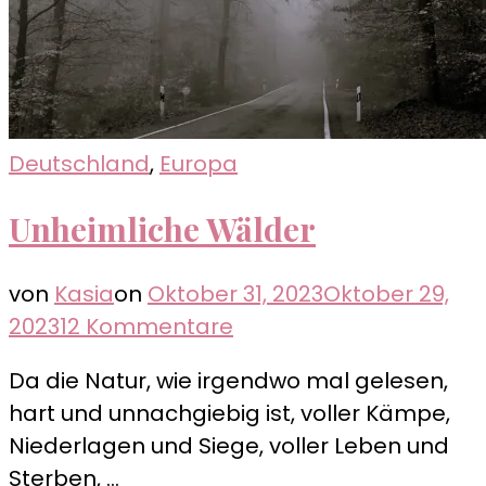
Deutschland
,
Europa
Unheimliche Wälder
von
Kasia
on
Oktober 31, 2023
Oktober 29,
zu
2023
12 Kommentare
Unheimliche
Da die Natur, wie irgendwo mal gelesen,
Wälder
hart und unnachgiebig ist, voller Kämpe,
Niederlagen und Siege, voller Leben und
Sterben, …