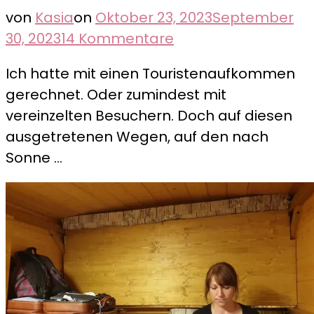
von
Kasia
on
Oktober 23, 2023
September
zu
30, 2023
14 Kommentare
Harz
Ich hatte mit einen Touristenaufkommen
–
gerechnet. Oder zumindest mit
Höhlenwohnung
vereinzelten Besuchern. Doch auf diesen
Langenstein
ausgetretenen Wegen, auf den nach
Sonne …