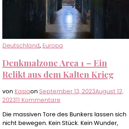
Deutschland
,
Europa
Denkmalzone Area 1 – Ein
Relikt aus dem Kalten Krieg
von
Kasia
on
September 13, 2023
August 12,
zu
2023
11 Kommentare
Denkmalzone
Die massiven Tore des Bunkers lassen sich
Area
nicht bewegen. Kein Stück. Kein Wunder,
1