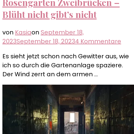
Rosengarten Zweibrücken –
Blüht nicht gibt’s nicht
von
Kasia
on
September 18,
zu
2023
September 18, 2023
4 Kommentare
Ros
Es sieht jetzt schon nach Gewitter aus, wie
Zwe
ich so durch die Gartenanlage spaziere.
–
Der Wind zerrt an dem armen …
Blüh
nich
gibt
nich