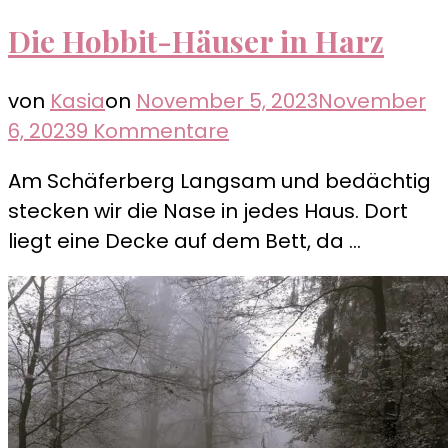
Die Hobbit-Häuser in Harz
von
Kasia
on
November 5, 2023
November
zu
6, 2023
9 Kommentare
Die
Am Schäferberg Langsam und bedächtig
Hobbit-
stecken wir die Nase in jedes Haus. Dort
Häuser
liegt eine Decke auf dem Bett, da …
in
Harz