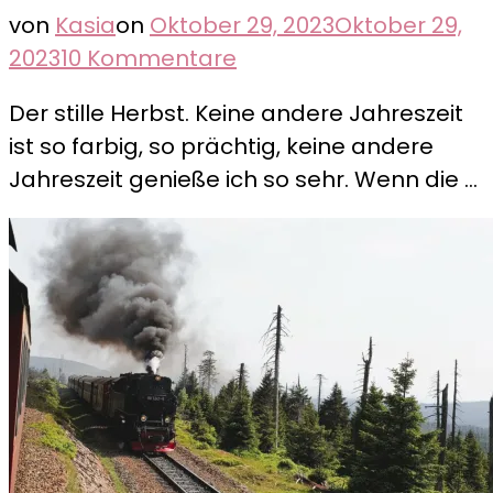
von
Kasia
on
Oktober 29, 2023
Oktober 29,
zu
2023
10 Kommentare
Der
Der stille Herbst. Keine andere Jahreszeit
neblige
ist so farbig, so prächtig, keine andere
Schwarzwald
Jahreszeit genieße ich so sehr. Wenn die …