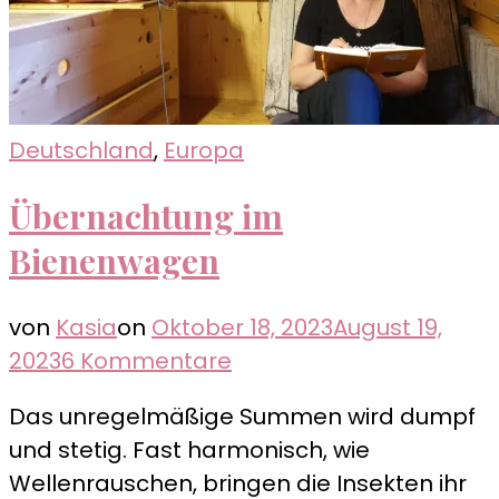
Deutschland
,
Europa
Übernachtung im
Bienenwagen
von
Kasia
on
Oktober 18, 2023
August 19,
zu
2023
6 Kommentare
Übernachtung
Das unregelmäßige Summen wird dumpf
im
und stetig. Fast harmonisch, wie
Bienenwagen
Wellenrauschen, bringen die Insekten ihr