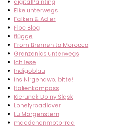
digitalPainting
Elke unterwegs
Falken & Adler
Floc Blog
flügge
From Bremen to Morocco
Grenzenlos unterwegs
Ich lese
Indigoblau
Ins Nirgendwo, bitte!
Italienkompass
Kierunek Dolny Śląsk
Lonelyroadlover
Lu Morgenstern
maedchenmotorrad