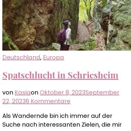
Deutschland
,
Europa
Spatschlucht in Schriesheim
von
Kasia
on
Oktober 8, 2023
September
zu
22, 2023
6 Kommentare
Spatschlucht
Als Wandernde bin ich immer auf der
in
Suche nach interessanten Zielen, die mir
Schriesheim