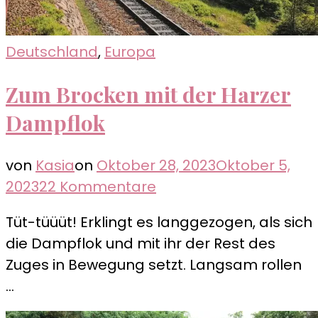
Deutschland
,
Europa
Zum Brocken mit der Harzer
Dampflok
von
Kasia
on
Oktober 28, 2023
Oktober 5,
zu
2023
22 Kommentare
Zum
Tüt-tüüüt! Erklingt es langgezogen, als sich
Brocken
die Dampflok und mit ihr der Rest des
mit
Zuges in Bewegung setzt. Langsam rollen
der
…
Harzer
Dampflok