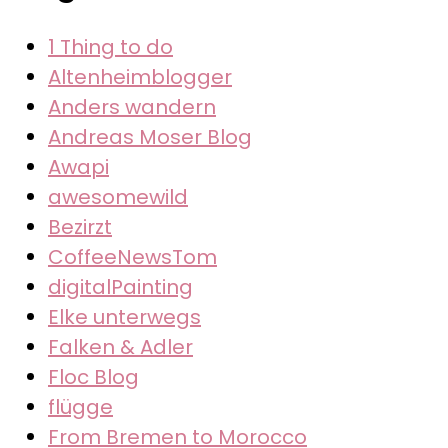
ich
1 Thing to do
unbedingt
Altenheimblogger
Recht
Anders wandern
behalten
Andreas Moser Blog
wollte
Awapi
awesomewild
Bezirzt
CoffeeNewsTom
digitalPainting
Elke unterwegs
Falken & Adler
Floc Blog
flügge
From Bremen to Morocco