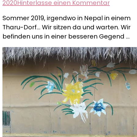
zu
2020
Hinterlasse einen Kommentar
Tradition
Sommer 2019, irgendwo in Nepal in einem
Kochen
Tharu-Dorf… Wir sitzen da und warten. Wir
mit
befinden uns in einer besseren Gegend …
den
Tharu-
Frauen