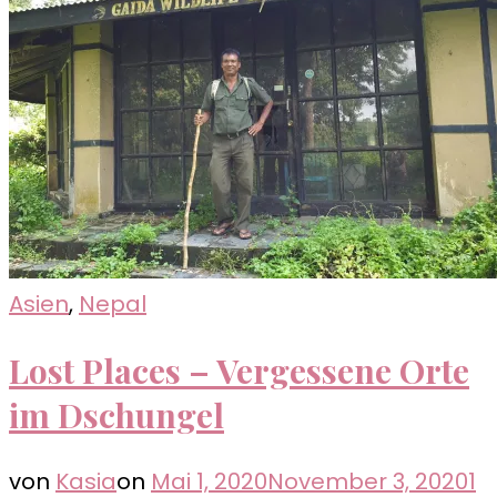
Asien
,
Nepal
Lost Places – Vergessene Orte
im Dschungel
von
Kasia
on
Mai 1, 2020
November 3, 2020
1