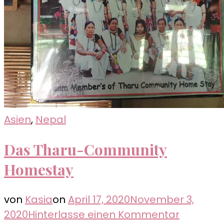
Dorf
der
Tharu
Asien
,
Nepal
Das Tharu-Community
Homestay
von
Kasia
on
April 17, 2020
November 3,
zu
2020
Hinterlasse einen Kommentar