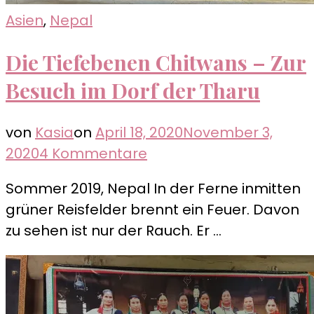
Asien
,
Nepal
Die Tiefebenen Chitwans – Zur
Besuch im Dorf der Tharu
von
Kasia
on
April 18, 2020
November 3,
zu
2020
4 Kommentare
Die
Sommer 2019, Nepal In der Ferne inmitten
Tiefebenen
grüner Reisfelder brennt ein Feuer. Davon
Chitwans
zu sehen ist nur der Rauch. Er …
–
Zur
Besuch
im