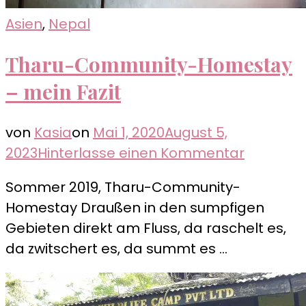
Asien
,
Nepal
Tharu-Community-Homestay
– mein Fazit
von
Kasia
on
Mai 1, 2020
August 5,
zu
2023
Hinterlasse einen Kommentar
Tharu-
Sommer 2019, Tharu-Community-
Communi
Homestay Draußen in den sumpfigen
Homest
Gebieten direkt am Fluss, da raschelt es,
–
da zwitschert es, da summt es …
mein
Fazit