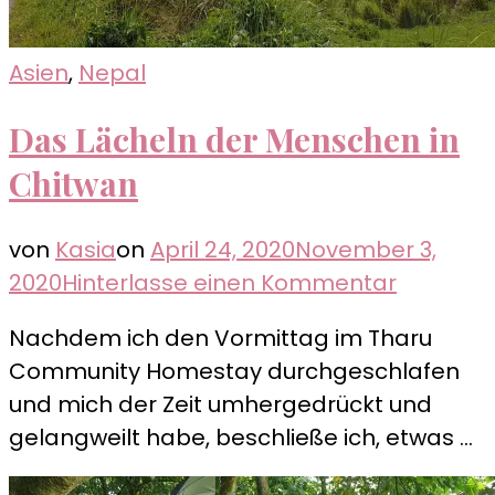
Asien
,
Nepal
Das Lächeln der Menschen in
Chitwan
von
Kasia
on
April 24, 2020
November 3,
zu
2020
Hinterlasse einen Kommentar
Das
Nachdem ich den Vormittag im Tharu
Lächeln
Community Homestay durchgeschlafen
der
und mich der Zeit umhergedrückt und
Mensch
gelangweilt habe, beschließe ich, etwas …
in
Chitwan