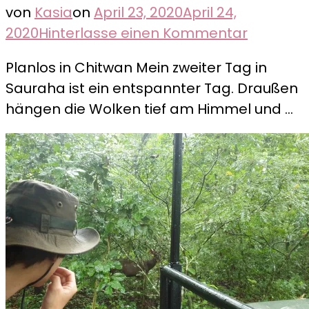
von
Kasia
on
April 23, 2020
April 24,
zu
2020
Hinterlasse einen Kommentar
Chitwan,
Planlos in Chitwan Mein zweiter Tag in
Tag
Sauraha ist ein entspannter Tag. Draußen
3
hängen die Wolken tief am Himmel und …
–
Über
Kulturen
und
Fortschri