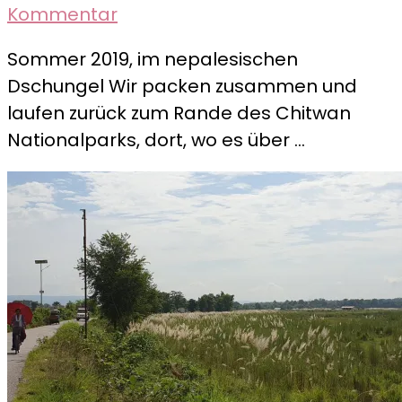
zu
Kommentar
Lost
Sommer 2019, im nepalesischen
Places
Dschungel Wir packen zusammen und
–
laufen zurück zum Rande des Chitwan
Vergessene
Nationalparks, dort, wo es über …
Orte
im
Dschungel