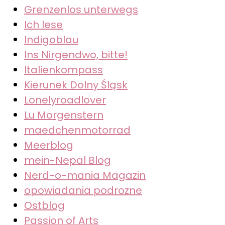
Grenzenlos unterwegs
Ich lese
Indigoblau
Ins Nirgendwo, bitte!
Italienkompass
Kierunek Dolny Śląsk
Lonelyroadlover
Lu Morgenstern
maedchenmotorrad
Meerblog
mein-Nepal Blog
Nerd-o-mania Magazin
opowiadania podrozne
Ostblog
Passion of Arts