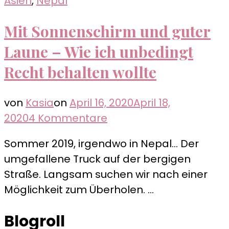
Asien
,
Nepal
Mit Sonnenschirm und guter
Laune – Wie ich unbedingt
Recht behalten wollte
von
Kasia
on
April 16, 2020
April 18,
zu
2020
4 Kommentare
Mit
Sommer 2019, irgendwo in Nepal… Der
Sonnenschirm
umgefallene Truck auf der bergigen
und
Straße. Langsam suchen wir nach einer
guter
Möglichkeit zum Überholen. …
Laune
–
Blogroll
Wie