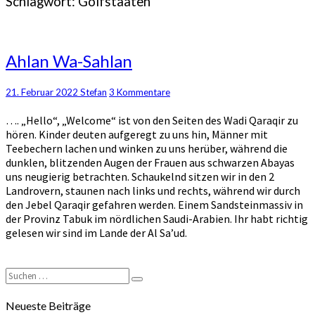
Schlagwort:
Golfstaaten
Ahlan
Ahlan Wa-Sahlan
Wa-
Sahlan
Kommentare
21. Februar 2022
Stefan
3 Kommentare
…. „Hello“, „Welcome“ ist von den Seiten des Wadi Qaraqir zu
hören. Kinder deuten aufgeregt zu uns hin, Männer mit
Teebechern lachen und winken zu uns herüber, während die
dunklen, blitzenden Augen der Frauen aus schwarzen Abayas
uns neugierig betrachten. Schaukelnd sitzen wir in den 2
Landrovern, staunen nach links und rechts, während wir durch
den Jebel Qaraqir gefahren werden. Einem Sandsteinmassiv in
der Provinz Tabuk im nördlichen Saudi-Arabien. Ihr habt richtig
gelesen wir sind im Lande der Al Sa’ud.
Suchen
Suchen
nach:
Neueste Beiträge