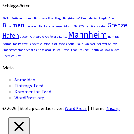
Schlagwörter
Afrika
Antisemitismus
Barcelona
Beet
Berge
Bergfriedhof
Binnenhafen
Bleiglasfenster
Blumen
Grenze
Burratino
Bücher
challenge
Dakar
DDR
DIYS
Foto
Golfstaaten
Mannheim
Hafen
Juden
Kathedrale
Kraftwerk
Kunst
Namibia
Normalität
Palette
Pandemie
Reise
Riad
Riyadh
Saudi
Saudi-Arabien
Senegal
Shiraz
Smaragdenstadt
Stephan Anpalagan
Tolstoj
Travel
trias
Träume
Urlaub
Wolkow
Wüste
Übersiedlung
Meta
Anmelden
Eintrags-Feed
Kommentar-Feed
WordPress.org
© 2026
|
Stolz präsentiert von
WordPress
|
Theme:
Nisarg