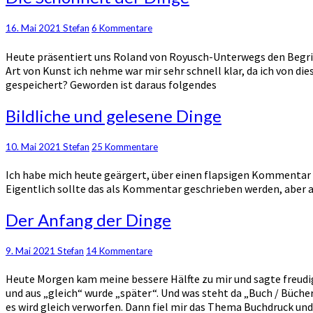
Schönheit
der
Kommentare
16. Mai 2021
Stefan
6 Kommentare
Dinge
Heute präsentiert uns Roland von Royusch-Unterwegs den Begriff 
Art von Kunst ich nehme war mir sehr schnell klar, da ich von di
gespeichert? Geworden ist daraus folgendes
Bildliche
Bildliche und gelesene Dinge
und
gelesene
Kommentare
10. Mai 2021
Stefan
25 Kommentare
Dinge
Ich habe mich heute geärgert, über einen flapsigen Kommentar
Eigentlich sollte das als Kommentar geschrieben werden, aber
Der
Der Anfang der Dinge
Anfang
der
Kommentare
9. Mai 2021
Stefan
14 Kommentare
Dinge
Heute Morgen kam meine bessere Hälfte zu mir und sagte freudig d
und aus „gleich“ wurde „später“. Und was steht da „Buch / Bücher
es wird gleich verworfen. Dann fiel mir das Thema Buchdruck un