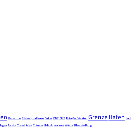
men
Grenze
Hafen
Burratino
Bücher
challenge
Dakar
DDR
DIYS
Foto
Golfstaaten
Jud
lagan
Tolstoj
Travel
trias
Träume
Urlaub
Wolkow
Wüste
Übersiedlung