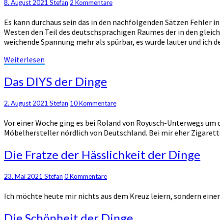
Kommentare
8. August 2021
Stefan
2 Kommentare
(Ankunft)
Es kann durchaus sein das in den nachfolgenden Sätzen Fehler i
Westen den Teil des deutschsprachigen Raumes der in den gleich
weichende Spannung mehr als spürbar, es wurde lauter und ich 
Weiterlesen
Weiterlesen
Das
Das DIYS der Dinge
DIYS
der
Kommentare
2. August 2021
Stefan
10 Kommentare
Dinge
Vor einer Woche ging es bei Roland von Royusch-Unterwegs um d
Möbelhersteller nördlich von Deutschland. Bei mir eher Zigarette
Die
Die Fratze der Hässlichkeit der Dinge
Fratze
der
Kommentare
23. Mai 2021
Stefan
0 Kommentare
Hässlichkeit
der
Ich möchte heute mir nichts aus dem Kreuz leiern, sondern eine
Dinge
Die
Die Schönheit der Dinge