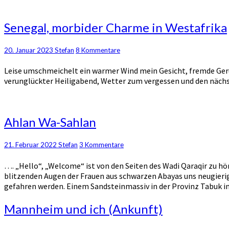
Senegal,
Senegal, morbider Charme in Westafrika
morbider
Charme
Kommentare
20. Januar 2023
Stefan
8 Kommentare
in
Westafrika
Leise umschmeichelt ein warmer Wind mein Gesicht, fremde Gerü
verunglückter Heiligabend, Wetter zum vergessen und den näch
Ahlan
Ahlan Wa-Sahlan
Wa-
Sahlan
Kommentare
21. Februar 2022
Stefan
3 Kommentare
…. „Hello“, „Welcome“ ist von den Seiten des Wadi Qaraqir zu h
blitzenden Augen der Frauen aus schwarzen Abayas uns neugierig 
gefahren werden. Einem Sandsteinmassiv in der Provinz Tabuk im n
Mannheim
Mannheim und ich (Ankunft)
und
ich