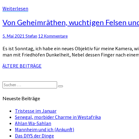
Weiterlesen
Weiterlesen
Von
Von Geheimräthen, wuchtigen Felsen un
Geheimräthen,
wuchtigen
Kommentare
5. Mai 2021
Stefan
12 Kommentare
Felsen
und
Es ist Sonntag, ich habe ein neues Objektiv für meine Kamera, 
Rassenforschern
man mit Friedhöfen Dunkelheit, Nebel dessen Finger nach einem 
Beitragsnavigation
ÄLTERE BEITRÄGE
Suchen
Suchen
nach:
Neueste Beiträge
Tristesse im Januar
Senegal, morbider Charme in Westafrika
Ahlan Wa-Sahlan
Mannheim und ich (Ankunft)
Das DIYS der Dinge