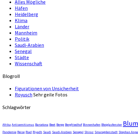
Alles Mögliche
Häfen
Heidelberg
Klima
Länder
Mannheim
Politik
Saudi-Arabien
Senegal
Städte
Wissenschaft
Blogroll
Figurationen von Unsicherheit
Royusch
Sehr geile Fotos
Schlagwörter
Blu
Afrika
Antisemitismus
Barcelona
Beet
Berge
Bergfriedhof
Binnenhafen
Bleiglasfenster
Pandemie
Reise
Riad
Riyadh
Saudi
Saudi-Arabien
Senegal
Shiraz
Smaragdenstadt
Stephan Anpa