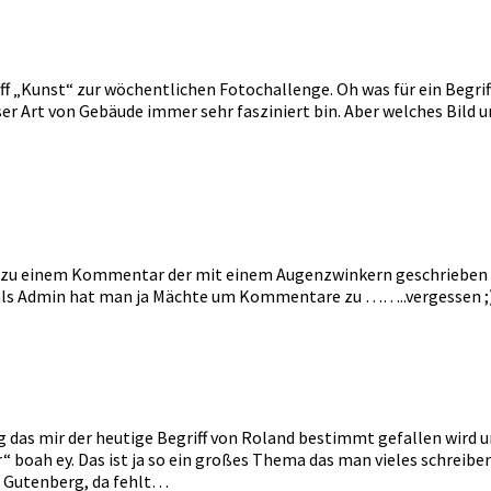
„Kunst“ zur wöchentlichen Fotochallenge. Oh was für ein Begriff, 
eser Art von Gebäude immer sehr fasziniert bin. Aber welches Bild
 zu einem Kommentar der mit einem Augenzwinkern geschrieben wu
 als Admin hat man ja Mächte um Kommentare zu ……..vergessen ;)
as mir der heutige Begriff von Roland bestimmt gefallen wird und 
“ boah ey. Das ist ja so ein großes Thema das man vieles schreibe
d Gutenberg, da fehlt…