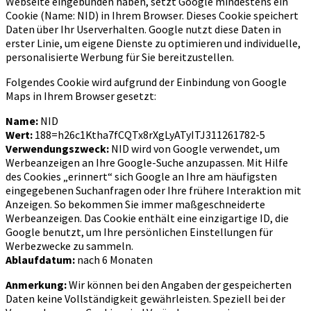
Webseite eingebunden haben, setzt Google mindestens ein
Cookie (Name: NID) in Ihrem Browser. Dieses Cookie speichert
Daten über Ihr Userverhalten. Google nutzt diese Daten in
erster Linie, um eigene Dienste zu optimieren und individuelle,
personalisierte Werbung für Sie bereitzustellen.
Folgendes Cookie wird aufgrund der Einbindung von Google
Maps in Ihrem Browser gesetzt:
Name:
NID
Wert:
188=h26c1Ktha7fCQTx8rXgLyATyITJ311261782-5
Verwendungszweck:
NID wird von Google verwendet, um
Werbeanzeigen an Ihre Google-Suche anzupassen. Mit Hilfe
des Cookies „erinnert“ sich Google an Ihre am häufigsten
eingegebenen Suchanfragen oder Ihre frühere Interaktion mit
Anzeigen. So bekommen Sie immer maßgeschneiderte
Werbeanzeigen. Das Cookie enthält eine einzigartige ID, die
Google benutzt, um Ihre persönlichen Einstellungen für
Werbezwecke zu sammeln.
Ablaufdatum:
nach 6 Monaten
Anmerkung:
Wir können bei den Angaben der gespeicherten
Daten keine Vollständigkeit gewährleisten. Speziell bei der