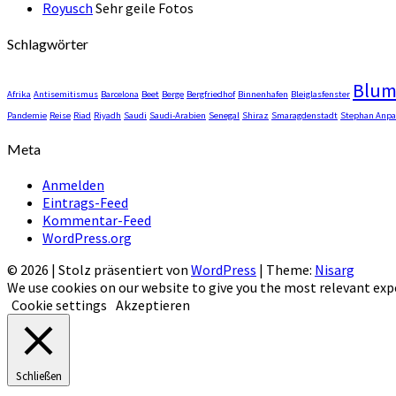
Royusch
Sehr geile Fotos
Schlagwörter
Blu
Afrika
Antisemitismus
Barcelona
Beet
Berge
Bergfriedhof
Binnenhafen
Bleiglasfenster
Pandemie
Reise
Riad
Riyadh
Saudi
Saudi-Arabien
Senegal
Shiraz
Smaragdenstadt
Stephan Anpa
Meta
Anmelden
Eintrags-Feed
Kommentar-Feed
WordPress.org
© 2026
|
Stolz präsentiert von
WordPress
|
Theme:
Nisarg
We use cookies on our website to give you the most relevant expe
Cookie settings
Akzeptieren
Schließen