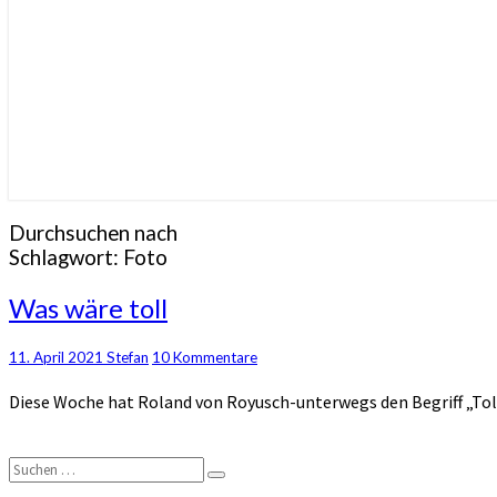
Durchsuchen nach
Schlagwort:
Foto
Was
Was wäre toll
wäre
toll
Kommentare
11. April 2021
Stefan
10 Kommentare
Diese Woche hat Roland von Royusch-unterwegs den Begriff „Tol
Suchen
Suchen
nach: