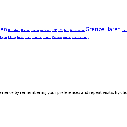
men
Grenze
Hafen
Burratino
Bücher
challenge
Dakar
DDR
DIYS
Foto
Golfstaaten
Jud
lagan
Tolstoj
Travel
trias
Träume
Urlaub
Wolkow
Wüste
Übersiedlung
rience by remembering your preferences and repeat visits. By clic