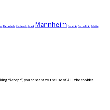
Mannheim
en
Kathedrale
Kraftwerk
Kunst
Namibia
Normalität
Palette
king “Accept”, you consent to the use of ALL the cookies.