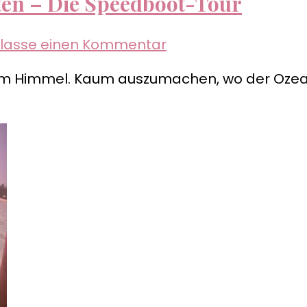
ten – Die Speedboot-Tour
zu
rlasse einen Kommentar
Mantas,
em Himmel. Kaum auszumachen, wo der Ozean
Walhaie
und
Schildkröten
–
Die
Speedboot-
Tour