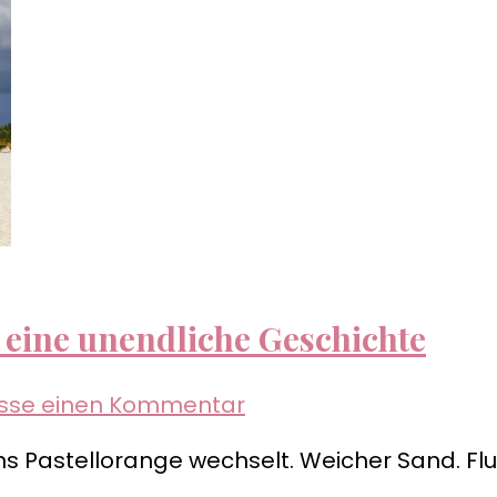
– eine unendliche Geschichte
zu
asse einen Kommentar
Die
ins Pastellorange wechselt. Weicher Sand. F
Anreise