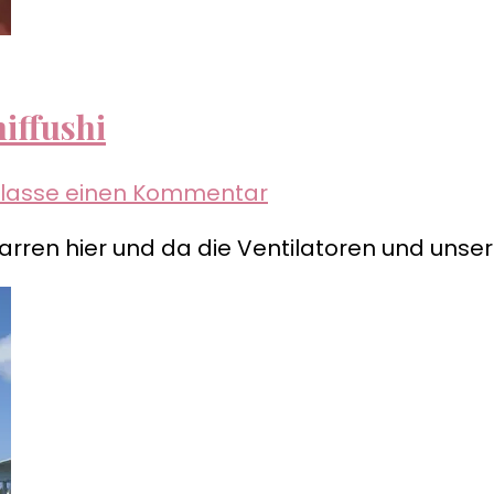
iffushi
zu
rlasse einen Kommentar
Malediven
arren hier und da die Ventilatoren und unse
–
unser
Alltag
auf
Dhiffushi