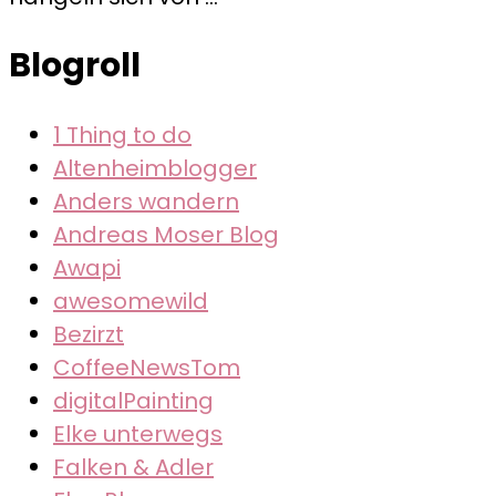
Blogroll
1 Thing to do
Altenheimblogger
Anders wandern
Andreas Moser Blog
Awapi
awesomewild
Bezirzt
CoffeeNewsTom
digitalPainting
Elke unterwegs
Falken & Adler