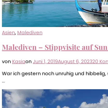
Asien
,
Malediven
Malediven – Stippvisite auf Sun
von
Kasia
on
Juni 1, 2019
August 6, 2023
20 Ko
War ich gestern noch unruhig und hibbelig, 
…