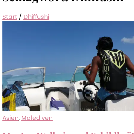
Start
/
Dhiffushi
Asien
,
Malediven