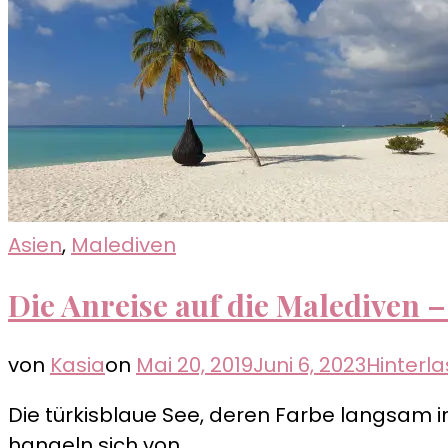
Asien
,
Malediven
Die Anreise auf die Malediven 
von
Kasia
on
Mai 20, 2019
Juni 6, 2023
Hinterl
Die türkisblaue See, deren Farbe langsam 
hangeln sich von …