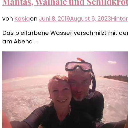
Mantas, Walhaie und Schildkrö
von
Kasia
on
Juni 8, 2019
August 6, 2023
Hinte
Das bleifarbene Wasser verschmilzt mit d
am Abend …