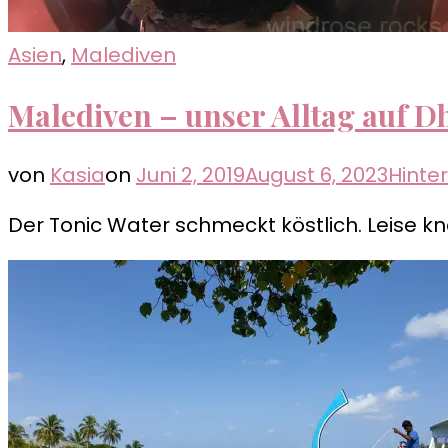
Asien
,
Malediven
Malediven – unser Alltag auf Dh
von
Kasia
on
Juni 2, 2019
August 6, 2023
Hinte
Der Tonic Water schmeckt köstlich. Leise kn