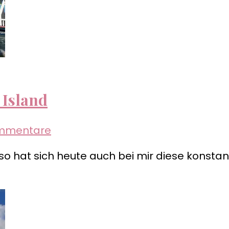
 Island
zu
mmentare
Malediven
so hat sich heute auch bei mir diese konstan
–
Stippvisite
auf
Sun
Island