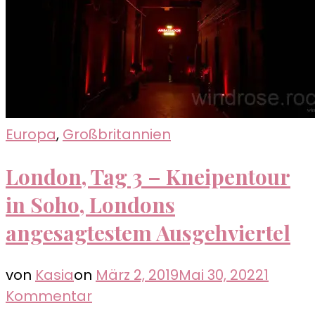
Europa
,
Großbritannien
London, Tag 3 – Kneipentour
in Soho, Londons
angesagtestem Ausgehviertel
von
Kasia
on
März 2, 2019
Mai 30, 2022
1
zu
Kommentar