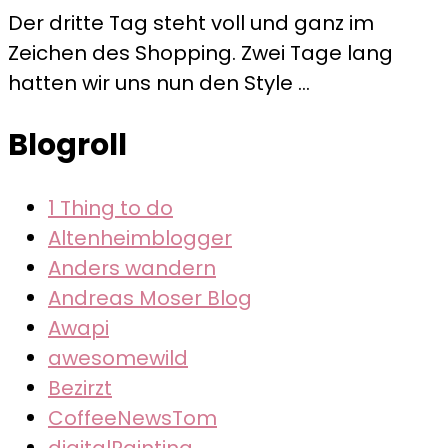
London,
Der dritte Tag steht voll und ganz im
Tag
Zeichen des Shopping. Zwei Tage lang
3
hatten wir uns nun den Style …
–
Kneipentour
Blogroll
in
Soho,
1 Thing to do
Londons
Altenheimblogger
angesagtestem
Anders wandern
Ausgehviertel
Andreas Moser Blog
Awapi
awesomewild
Bezirzt
CoffeeNewsTom
digitalPainting