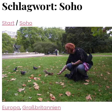
Schlagwort:
Soho
Start
/
Soho
Europa
,
Großbritannien