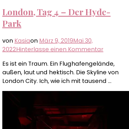
London, Tag 4 – Der Hyde-
Park
von
Kasia
on
März 9, 2019
Mai 30,
zu
2022
Hinterlasse einen Kommentar
London,
Es ist ein Traum. Ein Flughafengelände,
Tag
außen, laut und hektisch. Die Skyline von
4
London City. Ich, wie ich mit tausend …
–
Der
Hyde-
Park