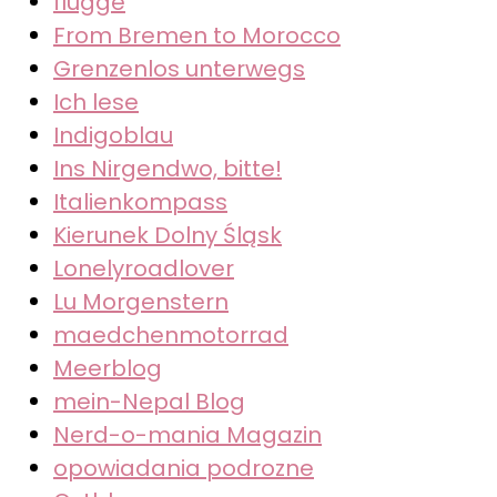
flügge
From Bremen to Morocco
Grenzenlos unterwegs
Ich lese
Indigoblau
Ins Nirgendwo, bitte!
Italienkompass
Kierunek Dolny Śląsk
Lonelyroadlover
Lu Morgenstern
maedchenmotorrad
Meerblog
mein-Nepal Blog
Nerd-o-mania Magazin
opowiadania podrozne