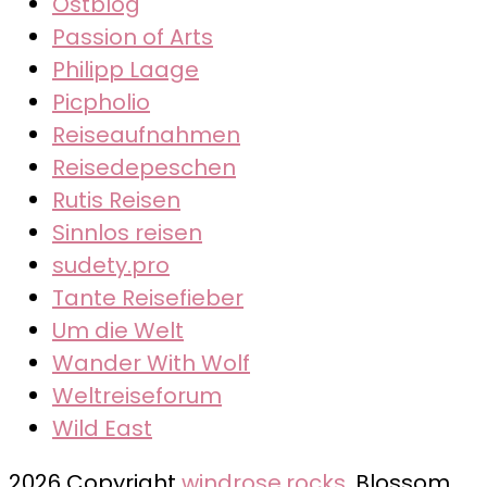
Ostblog
Passion of Arts
Philipp Laage
Picpholio
Reiseaufnahmen
Reisedepeschen
Rutis Reisen
Sinnlos reisen
sudety.pro
Tante Reisefieber
Um die Welt
Wander With Wolf
Weltreiseforum
Wild East
2026 Copyright
windrose.rocks
.
Blossom