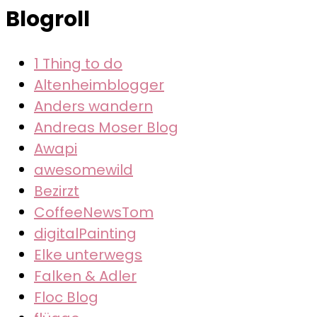
Blogroll
1 Thing to do
Altenheimblogger
Anders wandern
Andreas Moser Blog
Awapi
awesomewild
Bezirzt
CoffeeNewsTom
digitalPainting
Elke unterwegs
Falken & Adler
Floc Blog