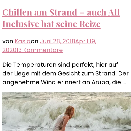
Chillen am Strand – auch All
Inclusive hat seine Reize
von
Kasia
on
Juni 28, 2018
April 19,
zu
2020
13 Kommentare
Chillen
Die Temperaturen sind perfekt, hier auf
am
der Liege mit dem Gesicht zum Strand. Der
Strand
angenehme Wind erinnert an Aruba, die …
–
auch
All
Inclusive
hat
seine