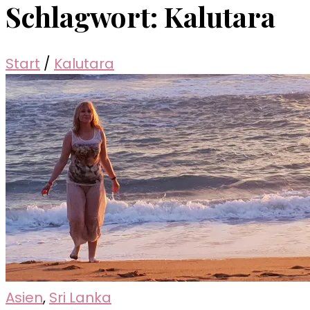
Schlagwort:
Kalutara
Start
/
Kalutara
Asien
,
Sri Lanka