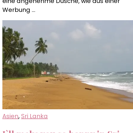
eine angenehme Dusche, wie aus einer
Werbung …
Asien
,
Sri Lanka