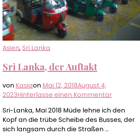
Asien
,
Sri Lanka
Sri Lanka, der Auftakt
von
Kasia
on
Mai 12, 2018
August 4,
zu
2023
Hinterlasse einen Kommentar
Sri
Sri-Lanka, Mai 2018 Müde lehne ich den
Lanka,
Kopf an die trübe Scheibe des Busses, der
der
sich langsam durch die Straßen …
Auftakt