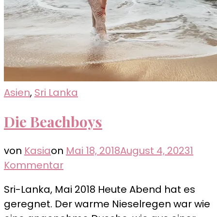
Reize
Asien
,
Sri Lanka
Die Beachboys
von
Kasia
on
Mai 18, 2018
August 4, 2023
1
zu
Kommentar
Die
Sri-Lanka, Mai 2018 Heute Abend hat es
Beachboys
geregnet. Der warme Nieselregen war wie