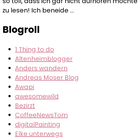
so toll, dass ich gar nicht aufhören möchte
an
zu lesen! Ich beneide …
meine
treuen
Blogroll
Leser!
1 Thing to do
Altenheimblogger
Anders wandern
Andreas Moser Blog
Awapi
awesomewild
Bezirzt
CoffeeNewsTom
digitalPainting
Elke unterwegs