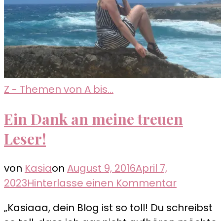
Z - Themen von A bis...
Ein Dank an meine treuen
Leser!
von
Kasia
on
August 9, 2016
April 7,
zu
2023
Hinterlasse einen Kommentar
Ein
„Kasiaaa, dein Blog ist so toll! Du schreibst
Dank