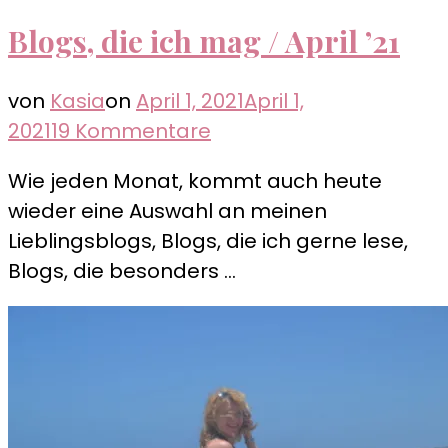
Blogs, die ich mag / April ’21
von
Kasia
on
April 1, 2021
April 1,
zu
2021
19 Kommentare
Blogs,
Wie jeden Monat, kommt auch heute
die
wieder eine Auswahl an meinen
ich
Lieblingsblogs, Blogs, die ich gerne lese,
mag
Blogs, die besonders …
/
April
’21