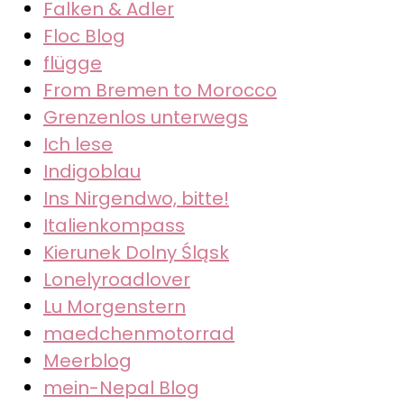
Falken & Adler
Floc Blog
flügge
From Bremen to Morocco
Grenzenlos unterwegs
Ich lese
Indigoblau
Ins Nirgendwo, bitte!
Italienkompass
Kierunek Dolny Śląsk
Lonelyroadlover
Lu Morgenstern
maedchenmotorrad
Meerblog
mein-Nepal Blog