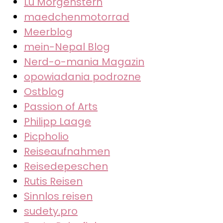
Lu Morgenstern
maedchenmotorrad
Meerblog
mein-Nepal Blog
Nerd-o-mania Magazin
opowiadania podrozne
Ostblog
Passion of Arts
Philipp Laage
Picpholio
Reiseaufnahmen
Reisedepeschen
Rutis Reisen
Sinnlos reisen
sudety.pro