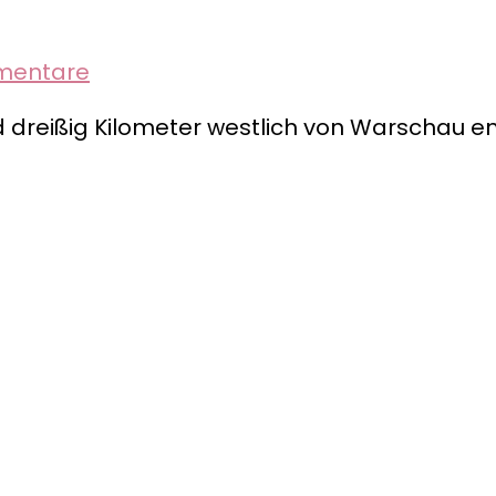
zu
mentare
Wir,
d dreißig Kilometer westlich von Warschau en
Kinder,
reinigen
den
Fluss