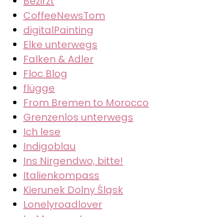
Bezirzt
CoffeeNewsTom
digitalPainting
Elke unterwegs
Falken & Adler
Floc Blog
flügge
From Bremen to Morocco
Grenzenlos unterwegs
Ich lese
Indigoblau
Ins Nirgendwo, bitte!
Italienkompass
Kierunek Dolny Śląsk
Lonelyroadlover