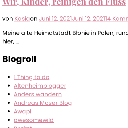
Wir, Kinder, reinigen den Fluss
von
Kasia
on
Juni 12, 2021
Juni 12, 2021
14 Kom
Meine alte Heimatstadt Błonie in Polen, run
hier, …
Blogroll
1 Thing to do
Altenheimblogger
Anders wandern
Andreas Moser Blog
Awapi
awesomewild