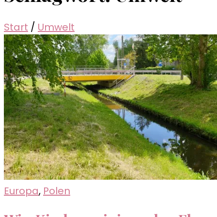
Start
/
Umwelt
Europa
,
Polen