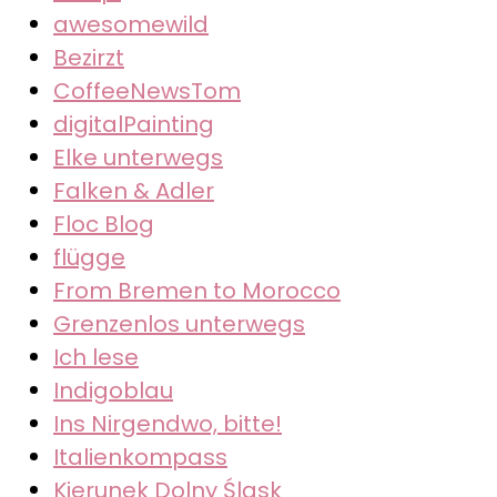
awesomewild
Bezirzt
CoffeeNewsTom
digitalPainting
Elke unterwegs
Falken & Adler
Floc Blog
flügge
From Bremen to Morocco
Grenzenlos unterwegs
Ich lese
Indigoblau
Ins Nirgendwo, bitte!
Italienkompass
Kierunek Dolny Śląsk