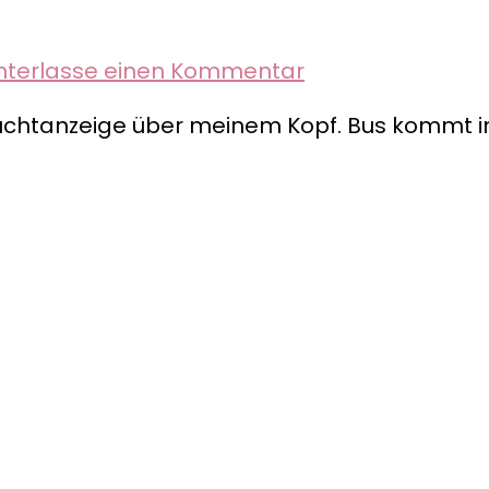
zu
nterlasse einen Kommentar
Bus
Leuchtanzeige über meinem Kopf. Bus kommt i
fahren
in
Dublin