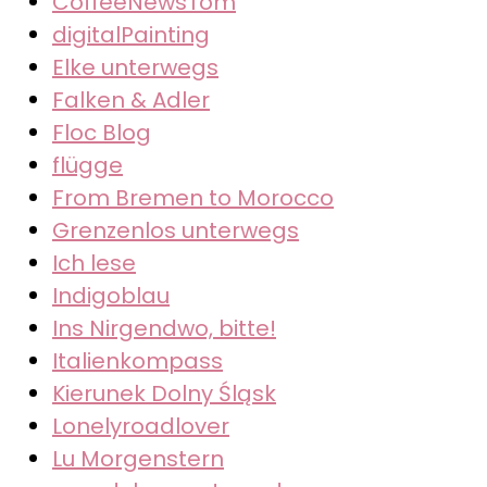
CoffeeNewsTom
digitalPainting
Elke unterwegs
Falken & Adler
Floc Blog
flügge
From Bremen to Morocco
Grenzenlos unterwegs
Ich lese
Indigoblau
Ins Nirgendwo, bitte!
Italienkompass
Kierunek Dolny Śląsk
Lonelyroadlover
Lu Morgenstern