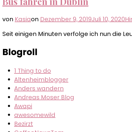
Bus fahren in Dublin
von
Kasia
on
Dezember 9, 2019
Juli 10, 2020
Hi
Seit einigen Minuten verfolge ich nun die 
Blogroll
1 Thing to do
Altenheimblogger
Anders wandern
Andreas Moser Blog
Awapi
awesomewild
Bezirzt