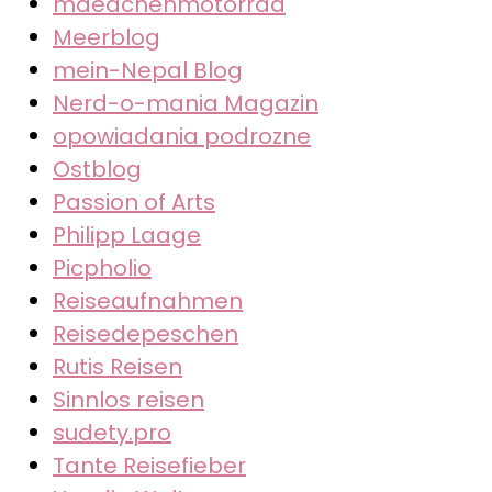
maedchenmotorrad
Meerblog
mein-Nepal Blog
Nerd-o-mania Magazin
opowiadania podrozne
Ostblog
Passion of Arts
Philipp Laage
Picpholio
Reiseaufnahmen
Reisedepeschen
Rutis Reisen
Sinnlos reisen
sudety.pro
Tante Reisefieber