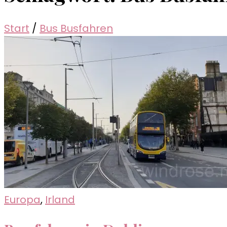
Start
/
Bus Busfahren
Europa
,
Irland