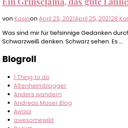
Ein Grinselama, das gute Laun
von
Kasia
on
April 25, 2021
April 25, 2021
28 K
Was sind mir für tiefsinnige Gedanken du
Schwarzweiß denken. Schwarz sehen. Es …
Blogroll
1 Thing to do
Altenheimblogger
Anders wandern
Andreas Moser Blog
Awapi
awesomewild