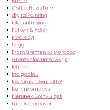
Bezirzt
CoffeeNewsTom
digitalPainting
Elke unterwegs
Falken & Adler
Floc Blog
flügge
From Bremen to Morocco
Grenzenlos unterwegs
Ich lese
Indigoblau
Ins Nirgendwo, bitte!
Italienkompass
Kierunek Dolny Śląsk
Lonelyroadlover