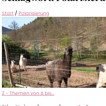
Start
/
Polarisierung
Z - Themen von A bis...