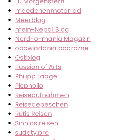
Lu Morgenstern
maedchenmotorrad
Meerblog
mein-Nepal Blog
Nerd-o-mania Magazin
opowiadania podrozne
Ostblog
Passion of Arts
Philipp Laage
Picpholio
Reiseaufnahmen
Reisedepeschen
Rutis Reisen
Sinnlos reisen
sudety.pro