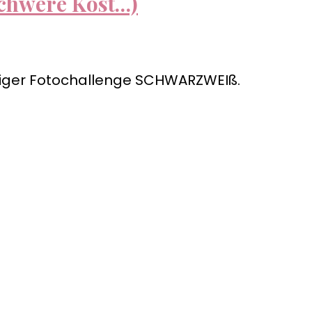
schwere Kost…)
higer Fotochallenge SCHWARZWEIß.