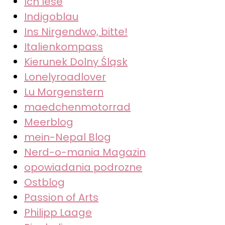
Ich lese
Indigoblau
Ins Nirgendwo, bitte!
Italienkompass
Kierunek Dolny Śląsk
Lonelyroadlover
Lu Morgenstern
maedchenmotorrad
Meerblog
mein-Nepal Blog
Nerd-o-mania Magazin
opowiadania podrozne
Ostblog
Passion of Arts
Philipp Laage