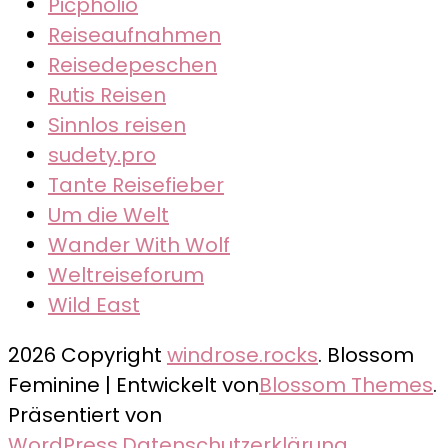
Picpholio
Reiseaufnahmen
Reisedepeschen
Rutis Reisen
Sinnlos reisen
sudety.pro
Tante Reisefieber
Um die Welt
Wander With Wolf
Weltreiseforum
Wild East
2026 Copyright
windrose.rocks
.
Blossom
Feminine | Entwickelt von
Blossom Themes
.
Präsentiert von
WordPress
.
Datenschutzerklärung