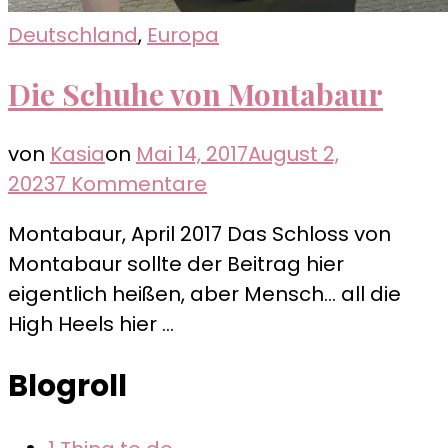
Deutschland
,
Europa
Die Schuhe von Montabaur
von
Kasia
on
Mai 14, 2017
August 2,
zu
2023
7 Kommentare
Die
Montabaur, April 2017 Das Schloss von
Schuhe
Montabaur sollte der Beitrag hier
von
eigentlich heißen, aber Mensch… all die
Montabaur
High Heels hier …
Blogroll