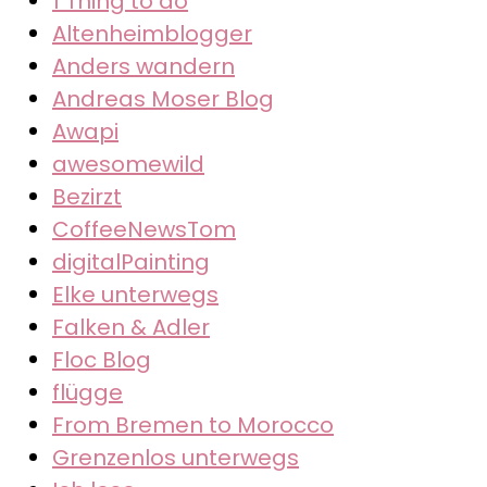
1 Thing to do
Altenheimblogger
Anders wandern
Andreas Moser Blog
Awapi
awesomewild
Bezirzt
CoffeeNewsTom
digitalPainting
Elke unterwegs
Falken & Adler
Floc Blog
flügge
From Bremen to Morocco
Grenzenlos unterwegs