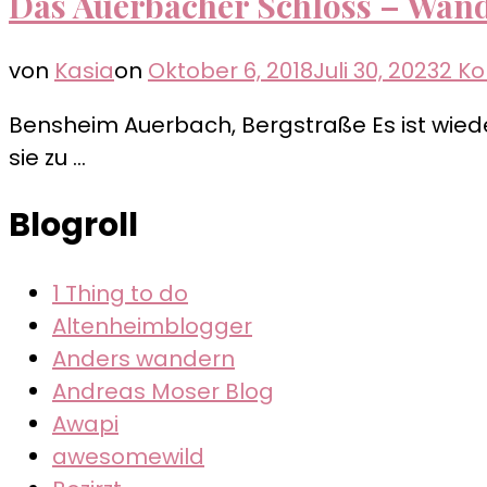
Das Auerbacher Schloss – Wand
von
Kasia
on
Oktober 6, 2018
Juli 30, 2023
2 K
Bensheim Auerbach, Bergstraße Es ist wied
sie zu …
Blogroll
1 Thing to do
Altenheimblogger
Anders wandern
Andreas Moser Blog
Awapi
awesomewild