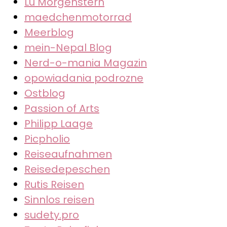
Lu Morgenstern
maedchenmotorrad
Meerblog
mein-Nepal Blog
Nerd-o-mania Magazin
opowiadania podrozne
Ostblog
Passion of Arts
Philipp Laage
Picpholio
Reiseaufnahmen
Reisedepeschen
Rutis Reisen
Sinnlos reisen
sudety.pro