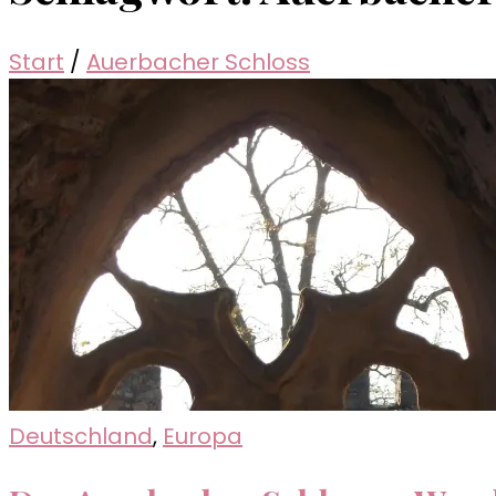
Start
/
Auerbacher Schloss
Deutschland
,
Europa