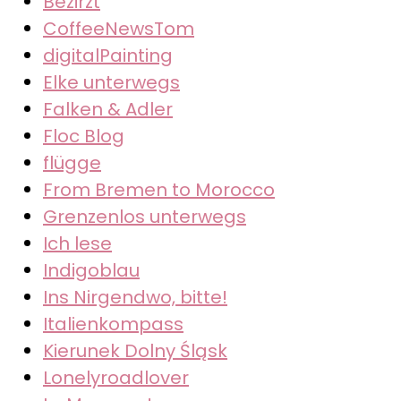
Bezirzt
CoffeeNewsTom
digitalPainting
Elke unterwegs
Falken & Adler
Floc Blog
flügge
From Bremen to Morocco
Grenzenlos unterwegs
Ich lese
Indigoblau
Ins Nirgendwo, bitte!
Italienkompass
Kierunek Dolny Śląsk
Lonelyroadlover