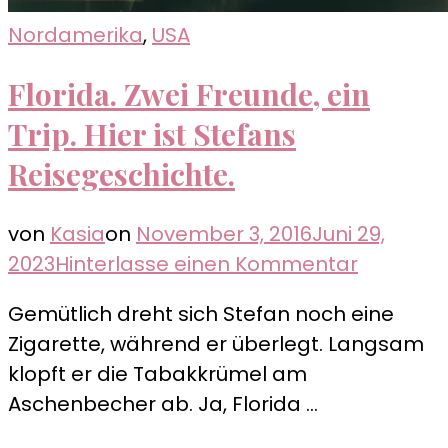
Nordamerika
,
USA
Florida. Zwei Freunde, ein
Trip. Hier ist Stefans
Reisegeschichte.
von
Kasia
on
November 3, 2016
Juni 29,
zu
2023
Hinterlasse einen Kommentar
Florida.
Gemütlich dreht sich Stefan noch eine
Zwei
Zigarette, während er überlegt. Langsam
Freunde,
klopft er die Tabakkrümel am
ein
Aschenbecher ab. Ja, Florida …
Trip.
Hier