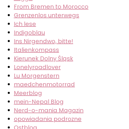
From Bremen to Morocco
Grenzenlos unterwegs
Ich lese
Indigoblau
Ins Nirgendwo, bitte!
Italienkompass
Kierunek Dolny Śląsk
Lonelyroadlover
Lu Morgenstern
maedchenmotorrad
Meerblog
mein-Nepal Blog
Nerd-o-mania Magazin
opowiadania podrozne
Ostblog