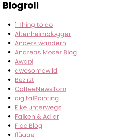
Blogroll
ist
Stefans
1 Thing to do
Reiseges
Altenheimblogger
Anders wandern
Andreas Moser Blog
Awapi
awesomewild
Bezirzt
CoffeeNewsTom
digitalPainting
Elke unterwegs
Falken & Adler
Floc Blog
flügge