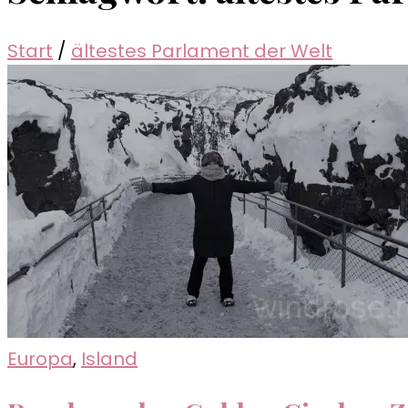
Start
/
ältestes Parlament der Welt
Europa
,
Island