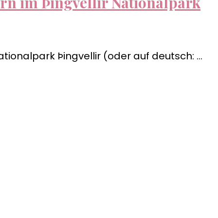
n im Þingvellir Nationalpark
ationalpark Þingvellir (oder auf deutsch: …