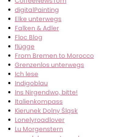
CoffeeNewsTom
digitalPainting
Elke unterwegs
Falken & Adler
Floc Blog
flügge
From Bremen to Morocco
Grenzenlos unterwegs
Ich lese
Indigoblau
Ins Nirgendwo, bitte!
Italienkompass
Kierunek Dolny Śląsk
Lonelyroadlover
Lu Morgenstern