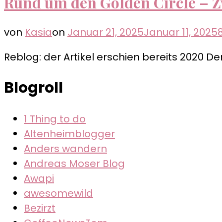
Rund um den Golden Circle – Z
von
Kasia
on
Januar 21, 2025
Januar 11, 2025
Reblog: der Artikel erschien bereits 2020 Der
Blogroll
1 Thing to do
Altenheimblogger
Anders wandern
Andreas Moser Blog
Awapi
awesomewild
Bezirzt