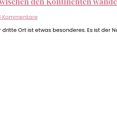
wischen den Kontinenten wander
zu
8 Kommentare
Rund
 dritte Ort ist etwas besonderes. Es ist der N
um
den
Golden
Circle
–
Zwischen
den
Kontinenten
wandern
im
Þingvellir