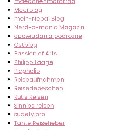
maedchenmotorrad
Meerblog
mein-Nepal Blog
Nerd-o-mania Magazin
opowiadania podrozne
Ostblog
Passion of Arts
Philipp Laage
Picpholio
Reiseaufnahmen
Reisedepeschen
Rutis Reisen
Sinnlos reisen
sudety.pro
Tante Reisefieber