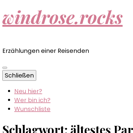
windrose.rocks
Erzählungen einer Reisenden
Schließen
Neu hier?
Wer bin ich?
Wunschliste
Schlagwort:
ältestes Pa