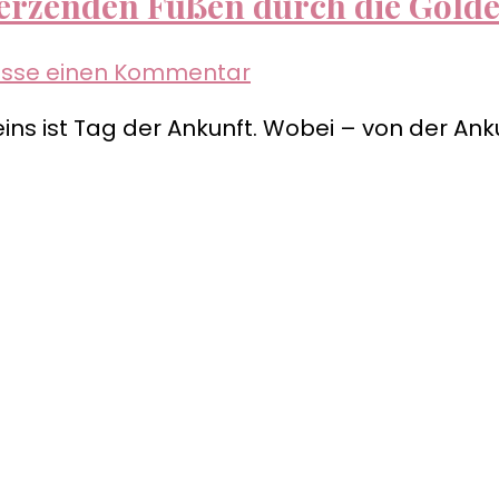
erzenden Füßen durch die Golde
zu
lasse einen Kommentar
Prager
ins ist Tag der Ankunft. Wobei – von der Ank
Geschichten
–
Mit
schmerzenden
Füßen
durch
die
Goldene
Stadt