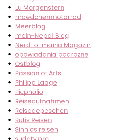
Lu Morgenstern
maedchenmotorrad
Meerblog
mein-Nepal Blog
Nerd-o-mania Magazin
opowiadania podrozne
Ostblog
Passion of Arts
Philipp Laage
Picpholio
Reiseaufnahmen
Reisedepeschen
Rutis Reisen
Sinnlos reisen
sudety.pro