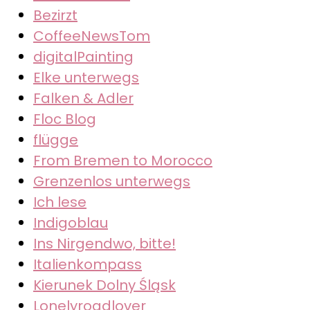
Bezirzt
CoffeeNewsTom
digitalPainting
Elke unterwegs
Falken & Adler
Floc Blog
flügge
From Bremen to Morocco
Grenzenlos unterwegs
Ich lese
Indigoblau
Ins Nirgendwo, bitte!
Italienkompass
Kierunek Dolny Śląsk
Lonelyroadlover