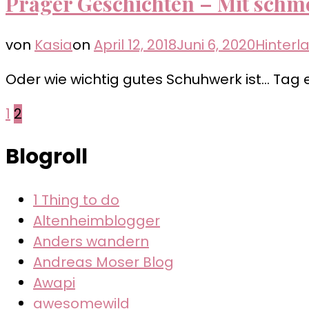
Prager Geschichten – Mit schm
von
Kasia
on
April 12, 2018
Juni 6, 2020
Hinter
Oder wie wichtig gutes Schuhwerk ist… Tag e
Seitennummerierung
Seite
Seite
1
2
der
Blogroll
Beiträge
1 Thing to do
Altenheimblogger
Anders wandern
Andreas Moser Blog
Awapi
awesomewild