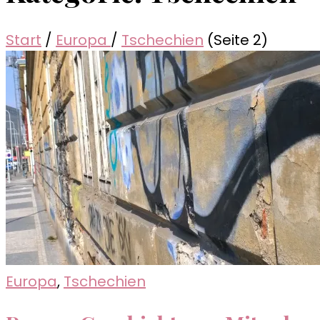
Start
/
Europa
/
Tschechien
(Seite 2)
Europa
,
Tschechien