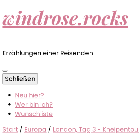
windrose.rocks
Erzählungen einer Reisenden
Schließen
Neu hier?
Wer bin ich?
Wunschliste
Start
/
Europa
/
London, Tag 3 - Kneipento