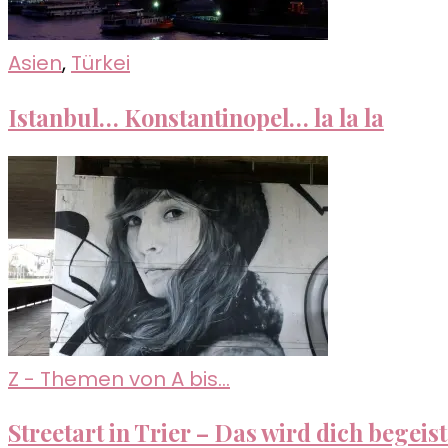
Asien
,
Türkei
Istanbul… Konstantinopel… la la la
Z - Themen von A bis...
Streetart in Trier – Das wird dich begeis