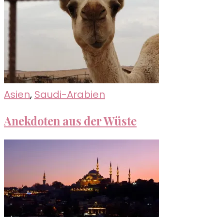
Asien
,
Saudi-Arabien
Anekdoten aus der Wüste